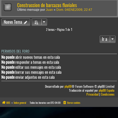
Construccion de barcazas fluviales
Último mensaje por
Juan
«
Dom. 04ENE2009, 22:47
Nuevo Tema
2 temas • Página
1
de
1
Ir a
PERMISOS DEL FORO
No puede
abrir nuevos temas en esta sala
No puede
responder a temas en esta sala
No puede
editar sus mensajes en esta sala
No puede
borrar sus mensajes en esta sala
No puede
enviar adjuntos en esta sala
Desarrollado por
phpBB
® Forum Software © phpBB Limited
Traducción al español por
phpBB España
Privacidad
|
Condiciones
BBS
Índice general
Todos los horarios son
UTC-04:00
Borrar cookies