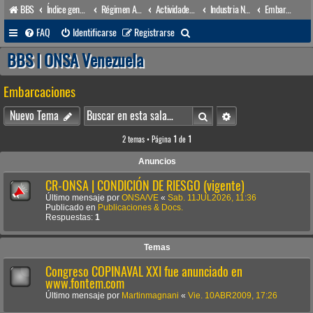
BBS
Índice general
Régimen Acuático venezolano
Actividades conexas
Industria Naval
Embarcaciones
B
FAQ
Identificarse
Registrarse
u
BBS | ONSA Venezuela
s
Embarcaciones
c
a
Buscar
Búsqueda avanzada
Nuevo Tema
r
2 temas • Página
1
de
1
Anuncios
CR-ONSA | CONDICIÓN DE RIESGO (vigente)
Último mensaje por
ONSA/VE
«
Sab. 11JUL2026, 11:36
Publicado en
Publicaciones & Docs.
Respuestas:
1
Temas
Congreso COPINAVAL XXI fue anunciado en
www.fontem.com
Último mensaje por
Martinmagnani
«
Vie. 10ABR2009, 17:26