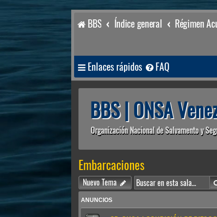
BBS
Índice general
Régimen Acu
Enlaces rápidos
FAQ
BBS | ONSA Venez
Organización Nacional de Salvamento y Seg
Embarcaciones
Nuevo Tema
ANUNCIOS