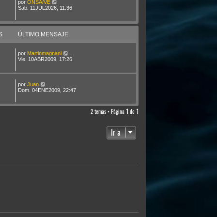
por
ONSA/VE
Sab. 11JUL2026, 11:36
S
ÚLTIMO MENSAJE
por
Martinmagnani
Vie. 10ABR2009, 17:26
por
Juan
Dom. 04ENE2009, 22:47
2 temas • Página
1
de
1
Ir a