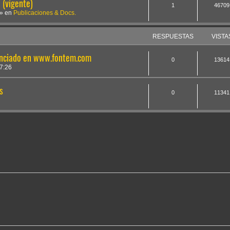
(vigente)
1
46709
» en
Publicaciones & Docs.
RESPUESTAS
VISTA
unciado en www.fontem.com
0
13614
7:26
s
0
11341