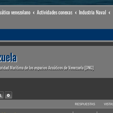
ático venezolano
Actividades conexas
Industria Naval
uela
uridad Marítima de los espacios Acuáticos de Venezuela [ONG]
Buscar
Búsqueda avanzada
RESPUESTAS
VISTA