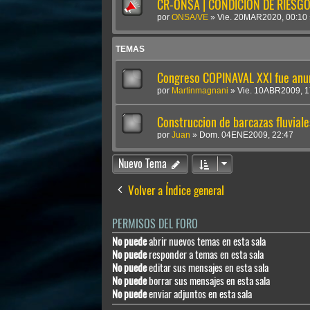
CR-ONSA | CONDICIÓN DE RIESGO 
por
ONSA/VE
»
Vie. 20MAR2020, 00:10
TEMAS
Congreso COPINAVAL XXI fue an
por
Martinmagnani
»
Vie. 10ABR2009, 1
Construccion de barcazas fluviale
por
Juan
»
Dom. 04ENE2009, 22:47
Nuevo Tema
Volver a Índice general
PERMISOS DEL FORO
No puede
abrir nuevos temas en esta sala
No puede
responder a temas en esta sala
No puede
editar sus mensajes en esta sala
No puede
borrar sus mensajes en esta sala
No puede
enviar adjuntos en esta sala