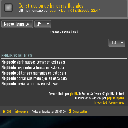
Construccion de barcazas fluviales
Último mensaje por
Juan
«
Dom. 04ENE2009, 22:47
Nuevo Tema
2 temas • Página
1
de
1
Ir a
PERMISOS DEL FORO
No puede
abrir nuevos temas en esta sala
No puede
responder a temas en esta sala
No puede
editar sus mensajes en esta sala
No puede
borrar sus mensajes en esta sala
No puede
enviar adjuntos en esta sala
Desarrollado por
phpBB
® Forum Software © phpBB Limited
Traducción al español por
phpBB España
Privacidad
|
Condiciones
BBS
Índice general
Todos los horarios son
UTC-04:00
Borrar cookies