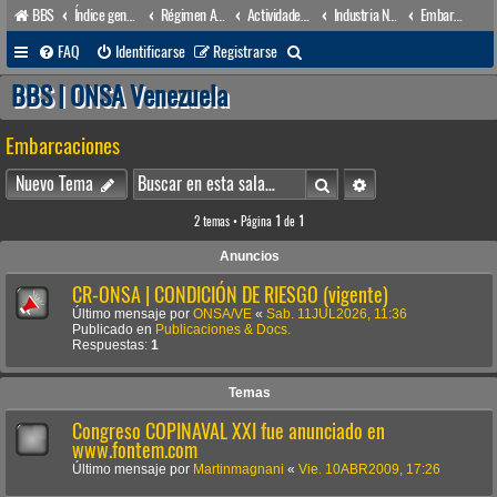
BBS
Índice general
Régimen Acuático venezolano
Actividades conexas
Industria Naval
Embarcaciones
B
FAQ
Identificarse
Registrarse
u
BBS | ONSA Venezuela
s
Embarcaciones
c
a
Buscar
Búsqueda avanzada
Nuevo Tema
r
2 temas • Página
1
de
1
Anuncios
CR-ONSA | CONDICIÓN DE RIESGO (vigente)
Último mensaje por
ONSA/VE
«
Sab. 11JUL2026, 11:36
Publicado en
Publicaciones & Docs.
Respuestas:
1
Temas
Congreso COPINAVAL XXI fue anunciado en
www.fontem.com
Último mensaje por
Martinmagnani
«
Vie. 10ABR2009, 17:26