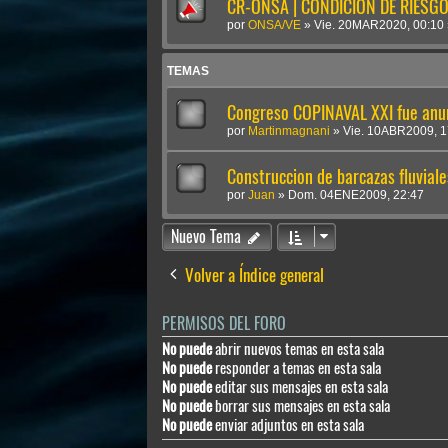
CR-ONSA | CONDICIÓN DE RIESGO 
por
ONSA/VE
»
Vie. 20MAR2020, 00:10
TEMAS
Congreso COPINAVAL XXI fue an
por
Martinmagnani
»
Vie. 10ABR2009, 1
Construccion de barcazas fluviale
por
Juan
»
Dom. 04ENE2009, 22:47
Nuevo Tema
Volver a Índice general
PERMISOS DEL FORO
No puede
abrir nuevos temas en esta sala
No puede
responder a temas en esta sala
No puede
editar sus mensajes en esta sala
No puede
borrar sus mensajes en esta sala
No puede
enviar adjuntos en esta sala