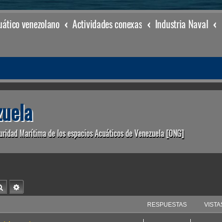
ático venezolano
Actividades conexas
Industria Naval
uela
uridad Marítima de los espacios Acuáticos de Venezuela [ONG]
Buscar
Búsqueda avanzada
RESPUESTAS
VISTA