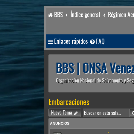
BBS
Índice general
Régimen Acu
Enlaces rápidos
FAQ
BBS | ONSA Venez
Organización Nacional de Salvamento y Seg
Embarcaciones
Nuevo Tema
ANUNCIOS