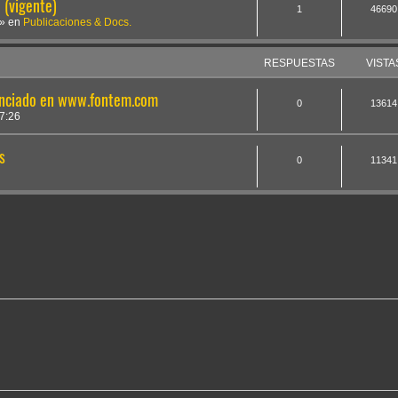
(vigente)
1
46690
» en
Publicaciones & Docs.
RESPUESTAS
VISTA
unciado en www.fontem.com
0
13614
7:26
s
0
11341