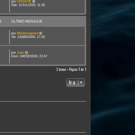
por
ONSA/VE
Sab. 11JUL2026, 11:36
S
ÚLTIMO MENSAJE
por
Martinmagnani
Vie. 10ABR2009, 17:26
por
Juan
Dom. 04ENE2009, 22:47
2 temas • Página
1
de
1
Ir a