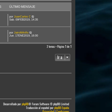
S
ÚLTIMO MENSAJE
por
JuanCarlos C
Sab. 09FEB2019, 14:35
por
JairoMAriño
Jue. 17ENE2019, 16:00
2 temas • Página
1
de
1
Ir a
Desarrollado por
phpBB
® Forum Software © phpBB Limited
Traducción al español por
phpBB España
Privacidad
|
Condiciones