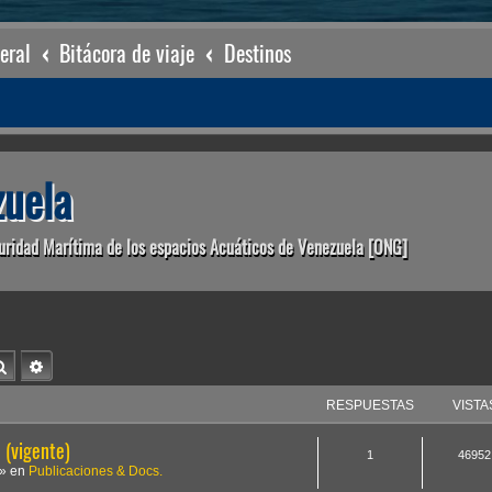
eral
Bitácora de viaje
Destinos
uela
uridad Marítima de los espacios Acuáticos de Venezuela [ONG]
Buscar
Búsqueda avanzada
RESPUESTAS
VISTA
(vigente)
1
46952
» en
Publicaciones & Docs.