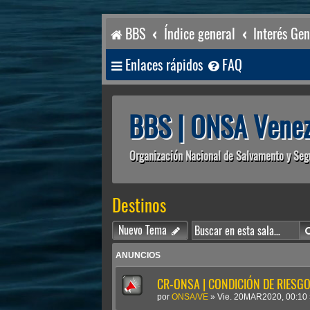
BBS
Índice general
Interés Gen
Enlaces rápidos
FAQ
BBS | ONSA Venez
Organización Nacional de Salvamento y Seg
Destinos
Nuevo Tema
ANUNCIOS
CR-ONSA | CONDICIÓN DE RIESGO 
por
ONSA/VE
»
Vie. 20MAR2020, 00:10