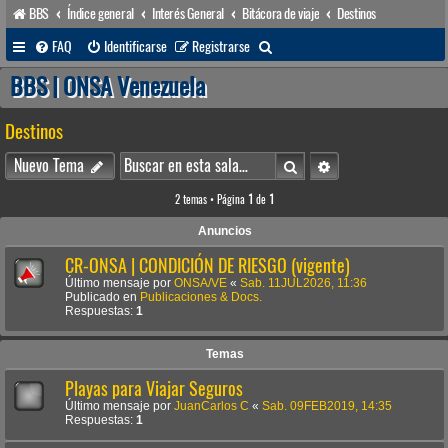
BBS
Índice general
Interés General
Bitácora de viaje
Destinos
B
FAQ
Identificarse
Registrarse
u
BBS | ONSA Venezuela
s
Destinos
c
a
Buscar
Búsqueda avanzada
Nuevo Tema
r
2 temas • Página
1
de
1
Anuncios
CR-ONSA | CONDICIÓN DE RIESGO (vigente)
Último mensaje por
ONSA/VE
«
Sab. 11JUL2026, 11:36
Publicado en
Publicaciones & Docs.
Respuestas:
1
Temas
Playas para Viajar Seguros
Último mensaje por
JuanCarlos C
«
Sab. 09FEB2019, 14:35
Respuestas:
1