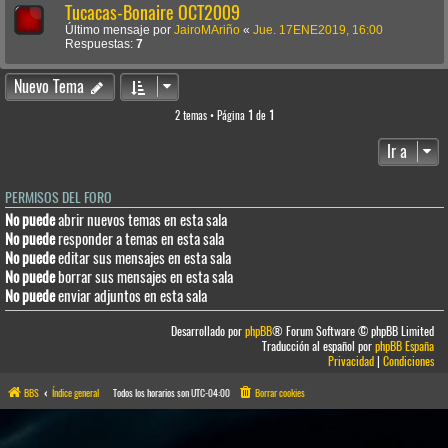
Tucacas-Bonaire OCT2009
Último mensaje por
JairoMAriño
«
Jue. 17ENE2019, 16:00
Respuestas:
7
Nuevo Tema
2 temas • Página
1
de
1
Ir a
PERMISOS DEL FORO
No puede
abrir nuevos temas en esta sala
No puede
responder a temas en esta sala
No puede
editar sus mensajes en esta sala
No puede
borrar sus mensajes en esta sala
No puede
enviar adjuntos en esta sala
Desarrollado por
phpBB
® Forum Software © phpBB Limited
Traducción al español por
phpBB España
Privacidad
|
Condiciones
BBS
Índice general
Todos los horarios son
UTC-04:00
Borrar cookies