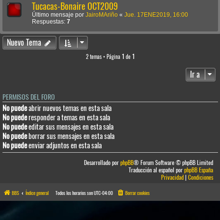
Tucacas-Bonaire OCT2009
Último mensaje por
JairoMAriño
«
Jue. 17ENE2019, 16:00
Respuestas:
7
Nuevo Tema
2 temas • Página
1
de
1
Ir a
PERMISOS DEL FORO
No puede
abrir nuevos temas en esta sala
No puede
responder a temas en esta sala
No puede
editar sus mensajes en esta sala
No puede
borrar sus mensajes en esta sala
No puede
enviar adjuntos en esta sala
Desarrollado por
phpBB
® Forum Software © phpBB Limited
Traducción al español por
phpBB España
Privacidad
|
Condiciones
BBS
Índice general
Todos los horarios son
UTC-04:00
Borrar cookies