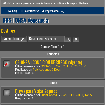
BBS
Índice general
Interés General
Bitácora de viaje
Destinos
B
FAQ
Identificarse
Registrarse
u
BBS | ONSA Venezuela
s
Destinos
c
a
Buscar
Búsqueda avanzada
Nuevo Tema
r
2 temas • Página
1
de
1
Anuncios
CR-ONSA | CONDICIÓN DE RIESGO (vigente)
Último mensaje por
ONSA/VE
«
Sab. 11JUL2026, 11:36
Publicado en
Publicaciones & Docs.
Respuestas:
1
Temas
Playas para Viajar Seguros
Último mensaje por
JuanCarlos C
«
Sab. 09FEB2019, 14:35
Respuestas:
1