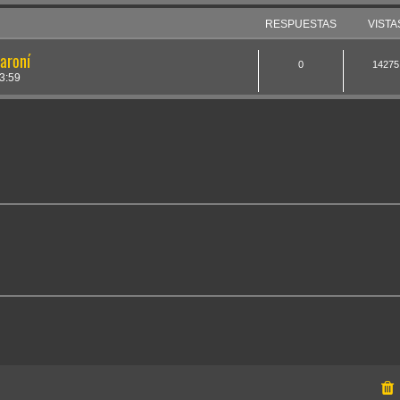
RESPUESTAS
VISTA
Caroní
0
14275
3:59