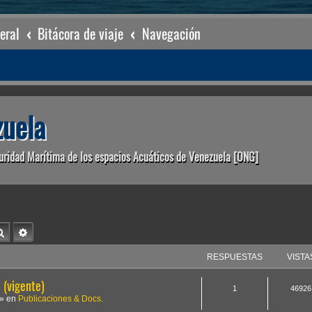
eral
Bitácora de viaje
Navegación
uela
uridad Marítima de los espacios Acuáticos de Venezuela [ONG]
Buscar
Búsqueda avanzada
RESPUESTAS
VISTA
(vigente)
1
46926
» en
Publicaciones & Docs.