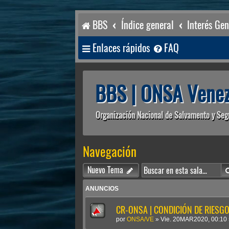
BBS
Índice general
Interés Gen
Enlaces rápidos
FAQ
BBS | ONSA Venez
Organización Nacional de Salvamento y Seg
Navegación
Nuevo Tema
ANUNCIOS
CR-ONSA | CONDICIÓN DE RIESGO 
por
ONSA/VE
»
Vie. 20MAR2020, 00:10