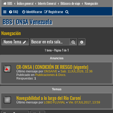
BBS
Índice general
Interés General
Bitácora de viaje
Navegación
B
FAQ
Identificarse
Registrarse
u
BBS | ONSA Venezuela
s
Navegación
c
a
Buscar
Búsqueda avanzada
Nuevo Tema
r
1 tema • Página
1
de
1
Anuncios
CR-ONSA | CONDICIÓN DE RIESGO (vigente)
Último mensaje por
ONSA/VE
«
Sab. 11JUL2026, 11:36
Publicado en
Publicaciones & Docs.
Respuestas:
1
Temas
Navegabilidad a lo largo del Río Caroní
Último mensaje por
LOBO FLUVIAL
«
Vie. 07JUL2017, 13:59