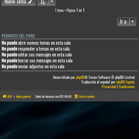
Nuevo Tema
1 tema • Página
1
de
1
Ir a
PERMISOS DEL FORO
No puede
abrir nuevos temas en esta sala
No puede
responder a temas en esta sala
No puede
editar sus mensajes en esta sala
No puede
borrar sus mensajes en esta sala
No puede
enviar adjuntos en esta sala
Desarrollado por
phpBB
® Forum Software © phpBB Limited
Traducción al español por
phpBB España
Privacidad
|
Condiciones
BBS
Índice general
Todos los horarios son
UTC-04:00
Borrar cookies