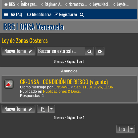
BBS
Índice general
Régimen Acuático venezolano
Normativa Acuática venezolana
Leyes Nacionales
Ley de Zonas Costeras
B
FAQ
Identificarse
Registrarse
u
BBS | ONSA Venezuela
s
Ley de Zonas Costeras
c
a
Buscar
Búsqueda avanzada
Nuevo Tema
r
0 temas • Página
1
de
1
Anuncios
CR-ONSA | CONDICIÓN DE RIESGO (vigente)
Último mensaje por
ONSA/VE
«
Sab. 11JUL2026, 11:36
Publicado en
Publicaciones & Docs.
Respuestas:
1
Nuevo Tema
0 temas • Página
1
de
1
Ir a