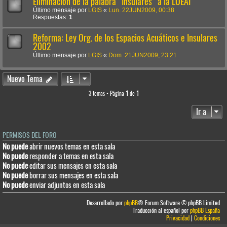
Eliminación de la palabra "Insulares" a la LOEAI
Último mensaje por
LGIS
«
Lun. 22JUN2009, 00:38
Respuestas:
1
Reforma: Ley Org. de los Espacios Acuáticos e Insulares
2002
Último mensaje por
LGIS
«
Dom. 21JUN2009, 23:21
Nuevo Tema
3 temas • Página
1
de
1
Ir a
PERMISOS DEL FORO
No puede
abrir nuevos temas en esta sala
No puede
responder a temas en esta sala
No puede
editar sus mensajes en esta sala
No puede
borrar sus mensajes en esta sala
No puede
enviar adjuntos en esta sala
Desarrollado por
phpBB
® Forum Software © phpBB Limited
Traducción al español por
phpBB España
Privacidad
|
Condiciones