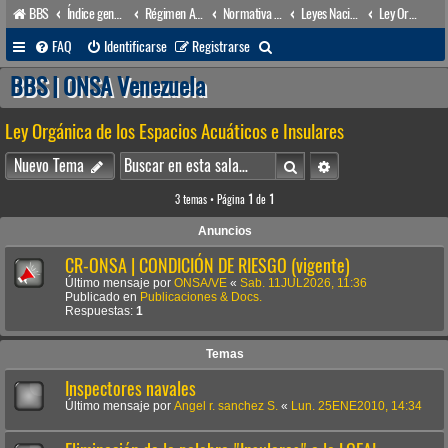
BBS
Índice general
Régimen Acuático venezolano
Normativa Acuática venezolana
Leyes Nacionales
Ley Orgánica de los Espacios Acuáticos e Insulares
B
FAQ
Identificarse
Registrarse
u
BBS | ONSA Venezuela
s
Ley Orgánica de los Espacios Acuáticos e Insulares
c
a
Buscar
Búsqueda avanzada
Nuevo Tema
r
3 temas • Página
1
de
1
Anuncios
CR-ONSA | CONDICIÓN DE RIESGO (vigente)
Último mensaje por
ONSA/VE
«
Sab. 11JUL2026, 11:36
Publicado en
Publicaciones & Docs.
Respuestas:
1
Temas
Inspectores navales
Último mensaje por
Angel r. sanchez S.
«
Lun. 25ENE2010, 14:34