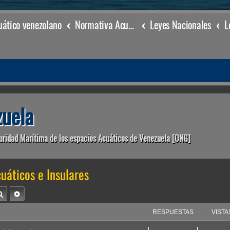
ático venezolano
Normativa Acuática venezolana
Leyes Nacionales
uela
uridad Marítima de los espacios Acuáticos de Venezuela [ONG]
uáticos e Insulares
Buscar
Búsqueda avanzada
RESPUESTAS
VISTA