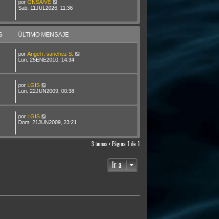
por
ONSA/VE
Sab. 11JUL2026, 11:36
S
ÚLTIMO MENSAJE
por
Angel r. sanchez S.
Lun. 25ENE2010, 14:34
por
LGIS
Lun. 22JUN2009, 00:38
por
LGIS
Dom. 21JUN2009, 23:21
3 temas • Página
1
de
1
Ir a