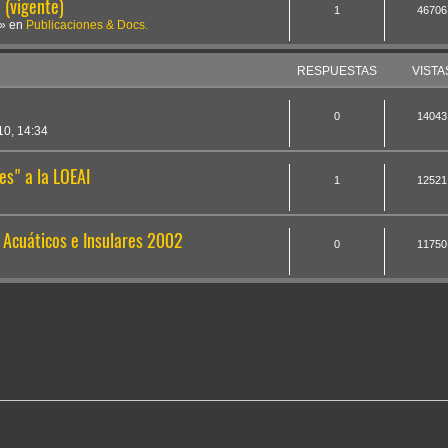
(vigente)
1
46706
» en
Publicaciones & Docs.
RESPUESTAS
VISTA
0
14043
0, 14:34
es" a la LOEAI
1
12521
s Acuáticos e Insulares 2002
0
11750