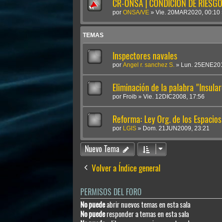
CR-ONSA | CONDICIÓN DE RIESGO 
por
ONSA/VE
»
Vie. 20MAR2020, 00:10
TEMAS
Inspectores navales
por
Angel r. sanchez S.
»
Lun. 25ENE201
Eliminación de la palabra "Insular
por
Froib
»
Vie. 12DIC2008, 17:56
Reforma: Ley Org. de los Espacio
por
LGIS
»
Dom. 21JUN2009, 23:21
Nuevo Tema
Volver a Índice general
PERMISOS DEL FORO
No puede
abrir nuevos temas en esta sala
No puede
responder a temas en esta sala