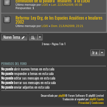
Eliminación de la palabra "Insulares" a la LOEAI
Último mensaje por
LGIS
«
Lun. 22JUN2009, 00:38
Respuestas:
1
Reforma: Ley Org. de los Espacios Acuáticos e Insulares
2002
Último mensaje por
LGIS
«
Dom. 21JUN2009, 23:21
Nuevo Tema
3 temas • Página
1
de
1
Ir a
PERMISOS DEL FORO
No puede
abrir nuevos temas en esta sala
No puede
responder a temas en esta sala
No puede
editar sus mensajes en esta sala
No puede
borrar sus mensajes en esta sala
No puede
enviar adjuntos en esta sala
Desarrollado por
phpBB
® Forum Software © phpBB Limited
Traducción al español por
phpBB España
Privacidad
|
Condiciones