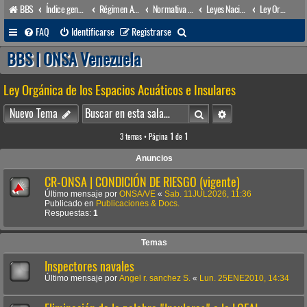
BBS
Índice general
Régimen Acuático venezolano
Normativa Acuática venezolana
Leyes Nacionales
Ley Orgánica de los Espacios Acuáticos e Insulares
B
FAQ
Identificarse
Registrarse
u
BBS | ONSA Venezuela
s
Ley Orgánica de los Espacios Acuáticos e Insulares
c
a
Buscar
Búsqueda avanzada
Nuevo Tema
r
3 temas • Página
1
de
1
Anuncios
CR-ONSA | CONDICIÓN DE RIESGO (vigente)
Último mensaje por
ONSA/VE
«
Sab. 11JUL2026, 11:36
Publicado en
Publicaciones & Docs.
Respuestas:
1
Temas
Inspectores navales
Último mensaje por
Angel r. sanchez S.
«
Lun. 25ENE2010, 14:34