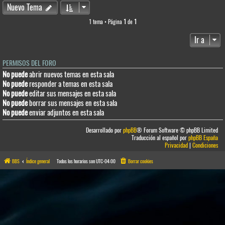
Nuevo Tema
1 tema • Página
1
de
1
Ir a
PERMISOS DEL FORO
No puede
abrir nuevos temas en esta sala
No puede
responder a temas en esta sala
No puede
editar sus mensajes en esta sala
No puede
borrar sus mensajes en esta sala
No puede
enviar adjuntos en esta sala
Desarrollado por
phpBB
® Forum Software © phpBB Limited
Traducción al español por
phpBB España
Privacidad
|
Condiciones
BBS
Índice general
Todos los horarios son
UTC-04:00
Borrar cookies