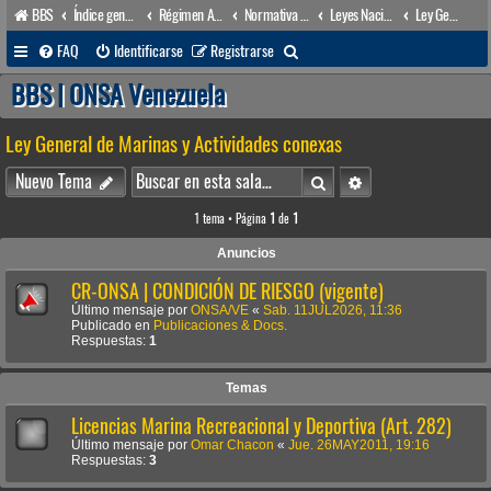
BBS
Índice general
Régimen Acuático venezolano
Normativa Acuática venezolana
Leyes Nacionales
Ley General de Marinas y Actividades conexas
B
FAQ
Identificarse
Registrarse
u
BBS | ONSA Venezuela
s
Ley General de Marinas y Actividades conexas
c
a
Buscar
Búsqueda avanzada
Nuevo Tema
r
1 tema • Página
1
de
1
Anuncios
CR-ONSA | CONDICIÓN DE RIESGO (vigente)
Último mensaje por
ONSA/VE
«
Sab. 11JUL2026, 11:36
Publicado en
Publicaciones & Docs.
Respuestas:
1
Temas
Licencias Marina Recreacional y Deportiva (Art. 282)
Último mensaje por
Omar Chacon
«
Jue. 26MAY2011, 19:16
Respuestas:
3