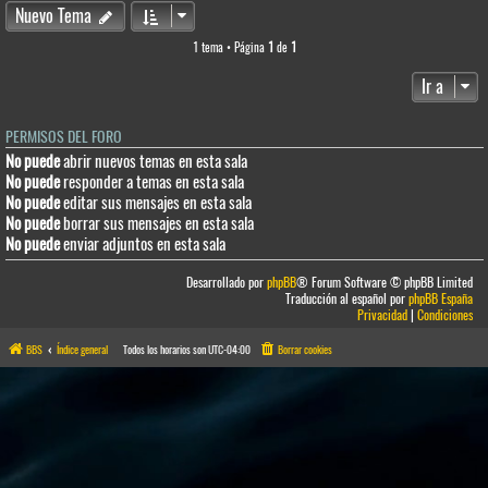
Nuevo Tema
1 tema • Página
1
de
1
Ir a
PERMISOS DEL FORO
No puede
abrir nuevos temas en esta sala
No puede
responder a temas en esta sala
No puede
editar sus mensajes en esta sala
No puede
borrar sus mensajes en esta sala
No puede
enviar adjuntos en esta sala
Desarrollado por
phpBB
® Forum Software © phpBB Limited
Traducción al español por
phpBB España
Privacidad
|
Condiciones
BBS
Índice general
Todos los horarios son
UTC-04:00
Borrar cookies