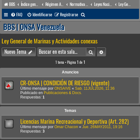
BBS
Índice general
Régimen Acuático venezolano
Normativa Acuática venezolana
Leyes Nacionales
Ley General de Marinas y Actividades conexas
B
FAQ
Identificarse
Registrarse
u
BBS | ONSA Venezuela
s
Ley General de Marinas y Actividades conexas
c
a
Buscar
Búsqueda avanzada
Nuevo Tema
r
1 tema • Página
1
de
1
Anuncios
CR-ONSA | CONDICIÓN DE RIESGO (vigente)
Último mensaje por
ONSA/VE
«
Sab. 11JUL2026, 11:36
Publicado en
Publicaciones & Docs.
Respuestas:
1
Temas
Licencias Marina Recreacional y Deportiva (Art. 282)
Último mensaje por
Omar Chacon
«
Jue. 26MAY2011, 19:16
Respuestas:
3