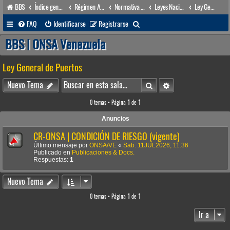
BBS
Índice general
Régimen Acuático venezolano
Normativa Acuática venezolana
Leyes Nacionales
Ley General de Puertos
B
FAQ
Identificarse
Registrarse
u
BBS | ONSA Venezuela
s
Ley General de Puertos
c
a
Buscar
Búsqueda avanzada
Nuevo Tema
r
0 temas • Página
1
de
1
Anuncios
CR-ONSA | CONDICIÓN DE RIESGO (vigente)
Último mensaje por
ONSA/VE
«
Sab. 11JUL2026, 11:36
Publicado en
Publicaciones & Docs.
Respuestas:
1
Nuevo Tema
0 temas • Página
1
de
1
Ir a