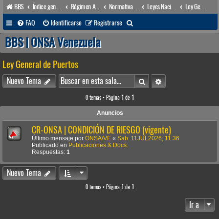
BBS
Índice general
Régimen Acuático venezolano
Normativa Acuática venezolana
Leyes Nacionales
Ley General de Puertos
B
FAQ
Identificarse
Registrarse
u
BBS | ONSA Venezuela
s
Ley General de Puertos
c
a
Buscar
Búsqueda avanzada
Nuevo Tema
r
0 temas • Página
1
de
1
Anuncios
CR-ONSA | CONDICIÓN DE RIESGO (vigente)
Último mensaje por
ONSA/VE
«
Sab. 11JUL2026, 11:36
Publicado en
Publicaciones & Docs.
Respuestas:
1
Nuevo Tema
0 temas • Página
1
de
1
Ir a