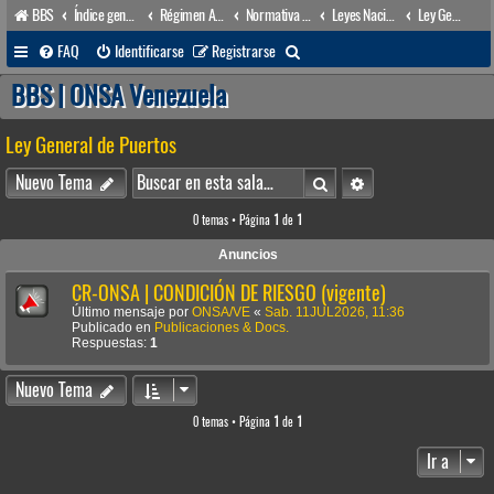
BBS
Índice general
Régimen Acuático venezolano
Normativa Acuática venezolana
Leyes Nacionales
Ley General de Puertos
B
FAQ
Identificarse
Registrarse
u
BBS | ONSA Venezuela
s
Ley General de Puertos
c
a
Buscar
Búsqueda avanzada
Nuevo Tema
r
0 temas • Página
1
de
1
Anuncios
CR-ONSA | CONDICIÓN DE RIESGO (vigente)
Último mensaje por
ONSA/VE
«
Sab. 11JUL2026, 11:36
Publicado en
Publicaciones & Docs.
Respuestas:
1
Nuevo Tema
0 temas • Página
1
de
1
Ir a