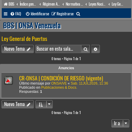
BBS
Índice general
Régimen Acuático venezolano
Normativa Acuática venezolana
Leyes Nacionales
Ley General de Puertos
B
FAQ
Identificarse
Registrarse
u
BBS | ONSA Venezuela
s
Ley General de Puertos
c
a
Buscar
Búsqueda avanzada
Nuevo Tema
r
0 temas • Página
1
de
1
Anuncios
CR-ONSA | CONDICIÓN DE RIESGO (vigente)
Último mensaje por
ONSA/VE
«
Sab. 11JUL2026, 11:36
Publicado en
Publicaciones & Docs.
Respuestas:
1
Nuevo Tema
0 temas • Página
1
de
1
Ir a