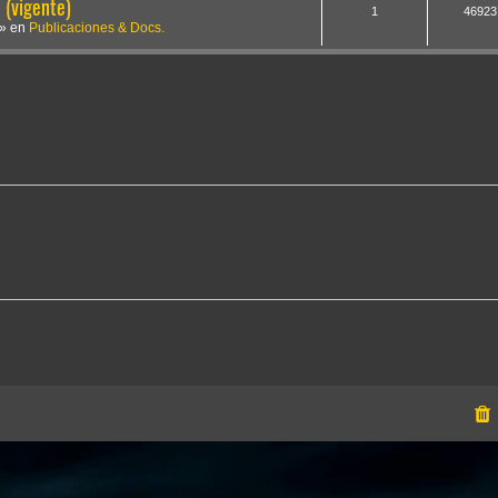
(vigente)
1
46923
» en
Publicaciones & Docs.