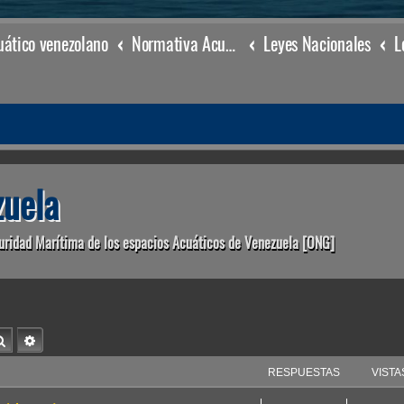
ático venezolano
Normativa Acuática venezolana
Leyes Nacionales
uela
uridad Marítima de los espacios Acuáticos de Venezuela [ONG]
Buscar
Búsqueda avanzada
RESPUESTAS
VISTA