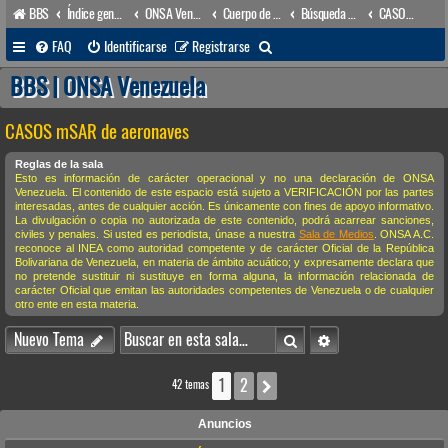
BBS
Índice general
ONSA Venezuela (acceso público)
Cuerpo de Apoyo & Salvamento Marítimo (órgano operacional)
Búsqueda & Salvamento
CASOS mSAR de aeronaves
B
FAQ
Identificarse
Registrarse
u
BBS | ONSA Venezuela
s
CASOS mSAR de aeronaves
c
a
Reglas de la sala
Esto es información de carácter operacional y no una declaración de ONSA
r
Venezuela. El contenido de este espacio está sujeto a VERIFICACIÓN por las partes
interesadas, antes de cualquier acción. Es únicamente con fines de apoyo informativo.
La divulgación o copia no autorizada de este contenido, podrá acarrear sanciones,
civiles y penales. Si usted es periodista, únase a nuestra
Sala de Medios
. ONSA A.C.
reconoce al INEA como autoridad competente y de carácter Oficial de la República
Bolivariana de Venezuela, en materia de ámbito acuático; y expresamente declara que
no pretende sustituir ni sustituye en forma alguna, la información relacionada de
carácter Oficial que emitan las autoridades competentes de Venezuela o de cualquier
otro ente en esta materia.
Buscar
Búsqueda avanzada
Nuevo Tema
1
2
Siguiente
42 temas
Anuncios