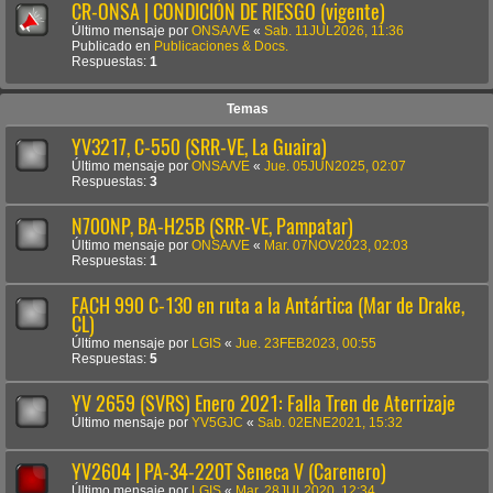
CR-ONSA | CONDICIÓN DE RIESGO (vigente)
Último mensaje por
ONSA/VE
«
Sab. 11JUL2026, 11:36
Publicado en
Publicaciones & Docs.
Respuestas:
1
Temas
YV3217, C-550 (SRR-VE, La Guaira)
Último mensaje por
ONSA/VE
«
Jue. 05JUN2025, 02:07
Respuestas:
3
N700NP, BA-H25B (SRR-VE, Pampatar)
Último mensaje por
ONSA/VE
«
Mar. 07NOV2023, 02:03
Respuestas:
1
FACH 990 C-130 en ruta a la Antártica (Mar de Drake,
CL)
Último mensaje por
LGIS
«
Jue. 23FEB2023, 00:55
Respuestas:
5
YV 2659 (SVRS) Enero 2021: Falla Tren de Aterrizaje
Último mensaje por
YV5GJC
«
Sab. 02ENE2021, 15:32
YV2604 | PA-34-220T Seneca V (Carenero)
Último mensaje por
LGIS
«
Mar. 28JUL2020, 12:34