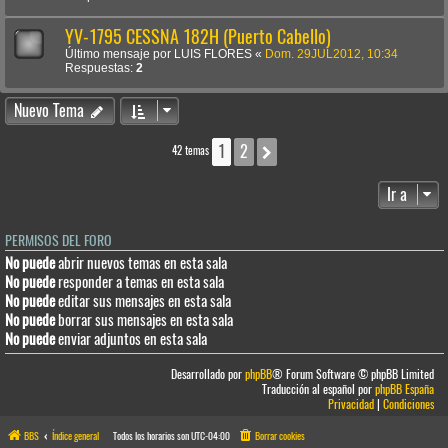
YV-1795 CESSNA 182H (Puerto Cabello)
Último mensaje por
LUIS FLORES
«
Dom. 29JUL2012, 10:34
Respuestas:
2
Nuevo Tema
1
2
Siguiente
42 temas
Ir a
PERMISOS DEL FORO
No puede
abrir nuevos temas en esta sala
No puede
responder a temas en esta sala
No puede
editar sus mensajes en esta sala
No puede
borrar sus mensajes en esta sala
No puede
enviar adjuntos en esta sala
Desarrollado por
phpBB
® Forum Software © phpBB Limited
Traducción al español por
phpBB España
Privacidad
|
Condiciones
BBS
Índice general
Todos los horarios son
UTC-04:00
Borrar cookies