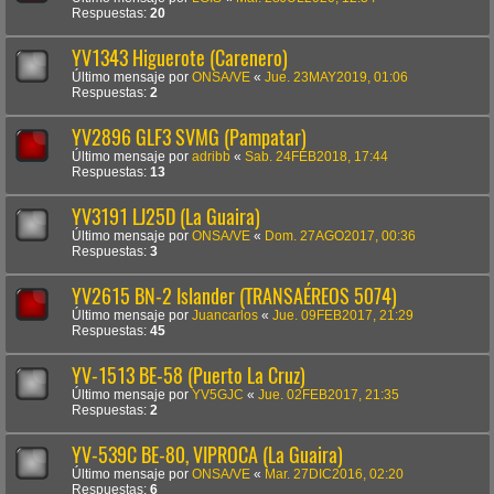
Respuestas:
20
YV1343 Higuerote (Carenero)
Último mensaje por
ONSA/VE
«
Jue. 23MAY2019, 01:06
Respuestas:
2
YV2896 GLF3 SVMG (Pampatar)
Último mensaje por
adribb
«
Sab. 24FEB2018, 17:44
Respuestas:
13
YV3191 LJ25D (La Guaira)
Último mensaje por
ONSA/VE
«
Dom. 27AGO2017, 00:36
Respuestas:
3
YV2615 BN-2 Islander (TRANSAÉREOS 5074)
Último mensaje por
Juancarlos
«
Jue. 09FEB2017, 21:29
Respuestas:
45
YV-1513 BE-58 (Puerto La Cruz)
Último mensaje por
YV5GJC
«
Jue. 02FEB2017, 21:35
Respuestas:
2
YV-539C BE-80, VIPROCA (La Guaira)
Último mensaje por
ONSA/VE
«
Mar. 27DIC2016, 02:20
Respuestas:
6