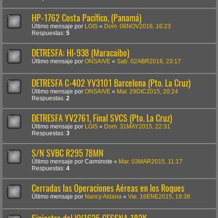
HP-1762 Costa Pacífico, (Panamá)
Último mensaje por
LGIS
«
Dom. 06NOV2016, 16:23
Respuestas:
5
DETRESFA: HI-938 (Maracaibo)
Último mensaje por
ONSA/VE
«
Sab. 02ABR2016, 23:17
DETRESFA C-402 YV3101 Barcelona (Pto. La Cruz)
Último mensaje por
ONSA/VE
«
Mar. 29DIC2015, 20:24
Respuestas:
2
DETRESFA YV2761, Final SVCS (Pto. La Cruz)
Último mensaje por
LGIS
«
Dom. 31MAY2015, 22:31
Respuestas:
3
S/N SVBC R295 78MN
Último mensaje por
Carminote
«
Mar. 03MAR2015, 11:17
Respuestas:
4
Cerradas las Operaciones Aéreas en los Roques
Último mensaje por
Nancy Aldana
«
Vie. 16ENE2015, 19:38