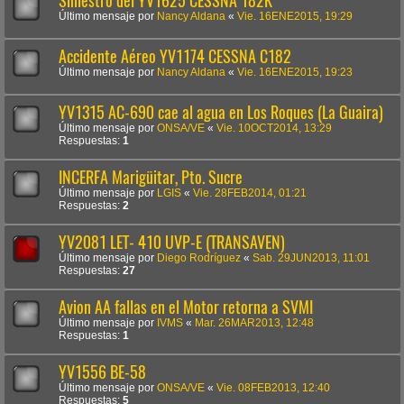
Siniestro del YV1625 CESSNA 182K
Último mensaje por
Nancy Aldana
«
Vie. 16ENE2015, 19:29
Accidente Aéreo YV1174 CESSNA C182
Último mensaje por
Nancy Aldana
«
Vie. 16ENE2015, 19:23
YV1315 AC-690 cae al agua en Los Roques (La Guaira)
Último mensaje por
ONSA/VE
«
Vie. 10OCT2014, 13:29
Respuestas:
1
INCERFA Marigüitar, Pto. Sucre
Último mensaje por
LGIS
«
Vie. 28FEB2014, 01:21
Respuestas:
2
YV2081 LET- 410 UVP-E (TRANSAVEN)
Último mensaje por
Diego Rodríguez
«
Sab. 29JUN2013, 11:01
Respuestas:
27
Avion AA fallas en el Motor retorna a SVMI
Último mensaje por
IVMS
«
Mar. 26MAR2013, 12:48
Respuestas:
1
YV1556 BE-58
Último mensaje por
ONSA/VE
«
Vie. 08FEB2013, 12:40
Respuestas:
5