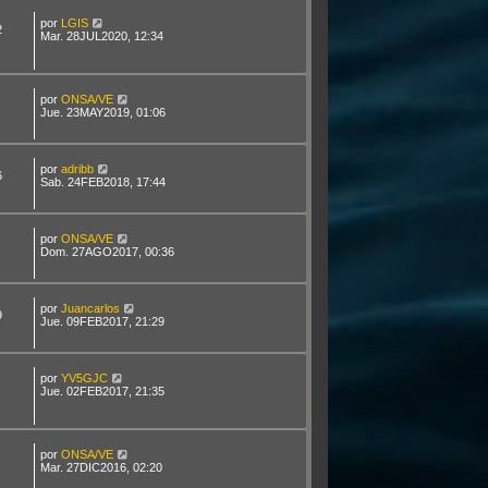
por
LGIS
2
Mar. 28JUL2020, 12:34
por
ONSA/VE
Jue. 23MAY2019, 01:06
por
adribb
6
Sab. 24FEB2018, 17:44
por
ONSA/VE
Dom. 27AGO2017, 00:36
por
Juancarlos
9
Jue. 09FEB2017, 21:29
por
YV5GJC
Jue. 02FEB2017, 21:35
por
ONSA/VE
Mar. 27DIC2016, 02:20