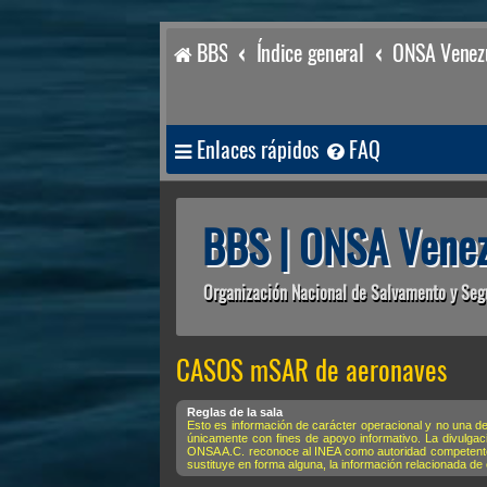
BBS
Índice general
ONSA Venezu
Enlaces rápidos
FAQ
BBS | ONSA Venez
Organización Nacional de Salvamento y Seg
CASOS mSAR de aeronaves
Reglas de la sala
Esto es información de carácter operacional y no una d
únicamente con fines de apoyo informativo. La divulgac
ONSA A.C. reconoce al INEA como autoridad competente y
sustituye en forma alguna, la información relacionada de