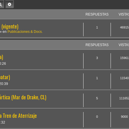
Buscar
Búsqueda avanzada
RESPUESTAS
VISTA
(vigente)
1
46915
» en
Publicaciones & Docs.
RESPUESTAS
VISTA
a)
3
15961
0:26
atar)
1
11540
20:39
rtica (Mar de Drake, CL)
5
11165
 Tren de Aterrizaje
0
9000
:32