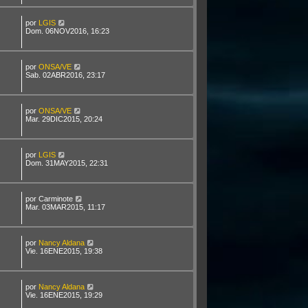
por
LGIS
Dom. 06NOV2016, 16:23
por
ONSA/VE
Sab. 02ABR2016, 23:17
por
ONSA/VE
Mar. 29DIC2015, 20:24
por
LGIS
Dom. 31MAY2015, 22:31
por
Carminote
Mar. 03MAR2015, 11:17
por
Nancy Aldana
Vie. 16ENE2015, 19:38
por
Nancy Aldana
Vie. 16ENE2015, 19:29