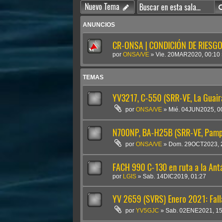
Nuevo Tema
ANUNCIOS
CR-ONSA | CONDICIÓN DE RIESGO 
por
ONSA/VE
»
Vie. 20MAR2020, 00:10
TEMAS
YV3217, C-550 (SRR-VE, La Guair
por
ONSA/VE
»
Mié. 04JUN2025, 0
N700NP, BA-H25B (SRR-VE, Pamp
por
ONSA/VE
»
Dom. 29OCT2023, 
FACH 990 C-130 en ruta a la Antá
por
LGIS
»
Sab. 14DIC2019, 01:27
YV 2659 (SVRS) Enero 2021: Falla
por
YV5GJC
»
Sab. 02ENE2021, 15