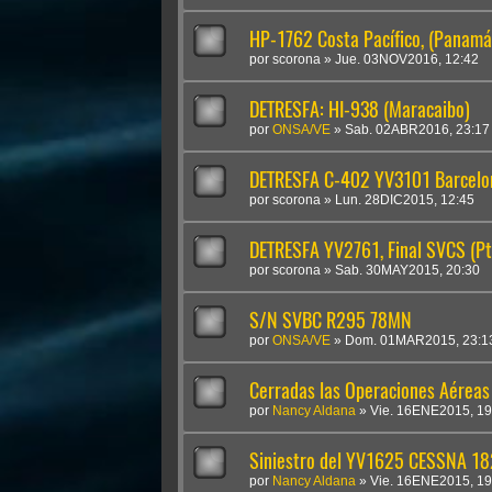
HP-1762 Costa Pacífico, (Panamá
por
scorona
»
Jue. 03NOV2016, 12:42
DETRESFA: HI-938 (Maracaibo)
por
ONSA/VE
»
Sab. 02ABR2016, 23:17
DETRESFA C-402 YV3101 Barcelona
por
scorona
»
Lun. 28DIC2015, 12:45
DETRESFA YV2761, Final SVCS (Pto
por
scorona
»
Sab. 30MAY2015, 20:30
S/N SVBC R295 78MN
por
ONSA/VE
»
Dom. 01MAR2015, 23:1
Cerradas las Operaciones Aéreas
por
Nancy Aldana
»
Vie. 16ENE2015, 19
Siniestro del YV1625 CESSNA 1
por
Nancy Aldana
»
Vie. 16ENE2015, 19