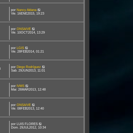
por
Nancy Aldana
Vie. 16ENE2015, 19:23
por
ONSA/VE
Vie. 10OCT2014, 13:29
por
LGIS
Vie. 28FEB2014, 01:21
por
Diego Rodríguez
3
Sab. 29JUN2013, 11:01
por
IVMS
Mar. 26MAR2013, 12:48
por
ONSA/VE
Vie. 08FEB2013, 12:40
por
LUIS FLORES
Dom. 29JUL2012, 10:34