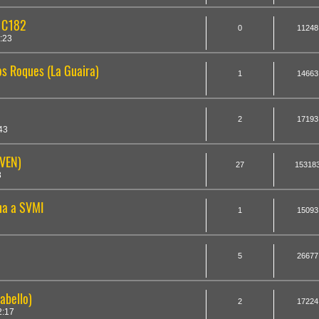
 C182
0
11248
:23
s Roques (La Guaira)
1
14663
2
17193
43
VEN)
27
15318
8
rna a SVMI
1
15093
5
26677
abello)
2
17224
2:17