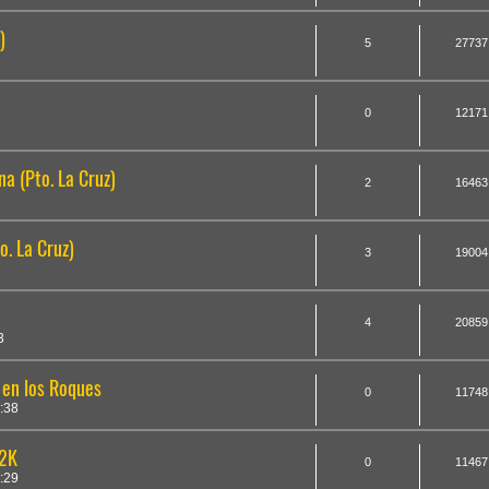
)
5
27737
0
12171
 (Pto. La Cruz)
2
16463
. La Cruz)
3
19004
4
20859
3
 en los Roques
0
11748
:38
82K
0
11467
:29