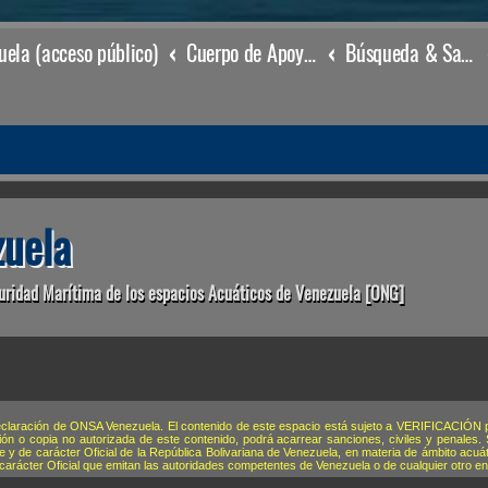
ela (acceso público)
Cuerpo de Apoyo & Salvamento Marítimo (órgano operacional)
Búsqueda & Salvamento
uela
uridad Marítima de los espacios Acuáticos de Venezuela [ONG]
eclaración de ONSA Venezuela. El contenido de este espacio está sujeto a VERIFICACIÓN po
ión o copia no autorizada de este contenido, podrá acarrear sanciones, civiles y penales.
 de carácter Oficial de la República Bolivariana de Venezuela, en materia de ámbito acuáti
 carácter Oficial que emitan las autoridades competentes de Venezuela o de cualquier otro en