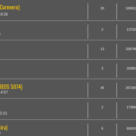
Carenero)
20
16992
18:26
2
13720
3
13
32874
3
20080
REOS 5074)
45
26726
14:57
2
17389
2:21
ira)
6
60043
9