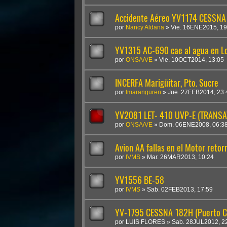
Accidente Aéreo YV1174 CESSNA
por
Nancy Aldana
»
Vie. 16ENE2015, 19
YV1315 AC-690 cae al agua en Lo
por
ONSA/VE
»
Vie. 10OCT2014, 13:05
INCERFA Marigüitar, Pto. Sucre
por
lmaranguren
»
Jue. 27FEB2014, 23:
YV2081 LET- 410 UVP-E (TRANSA
por
ONSA/VE
»
Dom. 06ENE2008, 06:3
Avion AA fallas en el Motor reto
por
IVMS
»
Mar. 26MAR2013, 10:24
YV1556 BE-58
por
IVMS
»
Sab. 02FEB2013, 17:59
YV-1795 CESSNA 182H (Puerto C
por
LUIS FLORES
»
Sab. 28JUL2012, 2