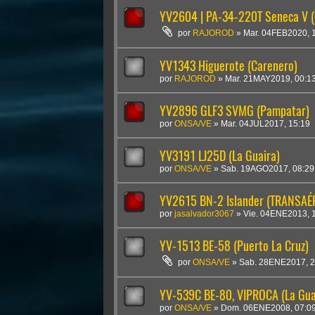
YV2604 | PA-34-220T Seneca V (
por
RAJOROD
»
Mar. 04FEB2020, 
YV1343 Higuerote (Carenero)
por
RAJOROD
»
Mar. 21MAY2019, 00:1
YV2896 GLF3 SVMG (Pampatar)
por
ONSA/VE
»
Mar. 04JUL2017, 15:19
YV3191 LJ25D (La Guaira)
por
ONSA/VE
»
Sab. 19AGO2017, 08:29
YV2615 BN-2 Islander (TRANSAÉ
por
jasalvador3067
»
Vie. 04ENE2013, 
YV-1513 BE-58 (Puerto La Cruz)
por
ONSA/VE
»
Sab. 28ENE2017, 2
YV-539C BE-80, VIPROCA (La Gua
por
ONSA/VE
»
Dom. 06ENE2008, 07:0