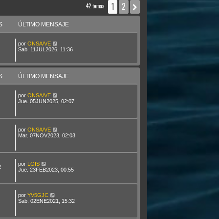
1
2
Siguiente
42 temas
S
ÚLTIMO MENSAJE
por
ONSA/VE
Sab. 11JUL2026, 11:36
S
ÚLTIMO MENSAJE
por
ONSA/VE
Jue. 05JUN2025, 02:07
por
ONSA/VE
Mar. 07NOV2023, 02:03
por
LGIS
2
Jue. 23FEB2023, 00:55
por
YV5GJC
Sab. 02ENE2021, 15:32