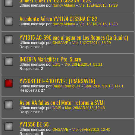
Siniestro del YV1625 CESSNA 182K
Último mensaje por
Nancy Aldana
«
Vie. 16ENE2015, 19:29
Accidente Aéreo YV1174 CESSNA C182
Último mensaje por
Nancy Aldana
«
Vie. 16ENE2015, 19:23
YV1315 AC-690 cae al agua en Los Roques (La Guaira)
Último mensaje por
ONSA/VE
«
Vie. 10OCT2014, 13:29
Respuestas:
1
INCERFA Marigüitar, Pto. Sucre
Último mensaje por
LGIS
«
Vie. 28FEB2014, 01:21
Respuestas:
2
YV2081 LET- 410 UVP-E (TRANSAVEN)
Último mensaje por
Diego Rodríguez
«
Sab. 29JUN2013, 11:01
Respuestas:
27
Avion AA fallas en el Motor retorna a SVMI
Último mensaje por
IVMS
«
Mar. 26MAR2013, 12:48
Respuestas:
1
YV1556 BE-58
Último mensaje por
ONSA/VE
«
Vie. 08FEB2013, 12:40
Respuestas:
5