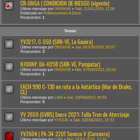
CR-ONSA | CONDICIÓN DE RIESGO (vigente)
Último mensaje por
ONSA/VE
«
Sab. 11JUL2026, 11:36
Publicado en
Publicaciones & Docs.
Respuestas:
1
Temas
YV3217, C-550 (SRR-VE, La Guaira)
Último mensaje por
ONSA/VE
«
Jue. 05JUN2025, 02:07
Respuestas:
3
N700NP, BA-H25B (SRR-VE, Pampatar)
Último mensaje por
ONSA/VE
«
Mar. 07NOV2023, 02:03
Respuestas:
1
FACH 990 C-130 en ruta a la Antártica (Mar de Drake,
CL)
Último mensaje por
LGIS
«
Jue. 23FEB2023, 00:55
Respuestas:
5
YV 2659 (SVRS) Enero 2021: Falla Tren de Aterrizaje
Último mensaje por
YV5GJC
«
Sab. 02ENE2021, 15:32
YV2604 | PA-34-220T Seneca V (Carenero)
Último mensaje por
LGIS
«
Mar. 28JUL2020, 12:34