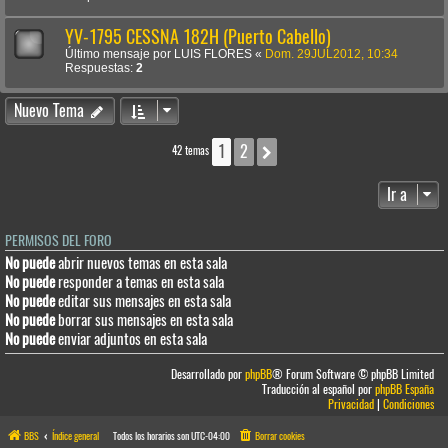
YV-1795 CESSNA 182H (Puerto Cabello)
Último mensaje por
LUIS FLORES
«
Dom. 29JUL2012, 10:34
Respuestas:
2
Nuevo Tema
1
2
Siguiente
42 temas
Ir a
PERMISOS DEL FORO
No puede
abrir nuevos temas en esta sala
No puede
responder a temas en esta sala
No puede
editar sus mensajes en esta sala
No puede
borrar sus mensajes en esta sala
No puede
enviar adjuntos en esta sala
Desarrollado por
phpBB
® Forum Software © phpBB Limited
Traducción al español por
phpBB España
Privacidad
|
Condiciones
BBS
Índice general
Todos los horarios son
UTC-04:00
Borrar cookies