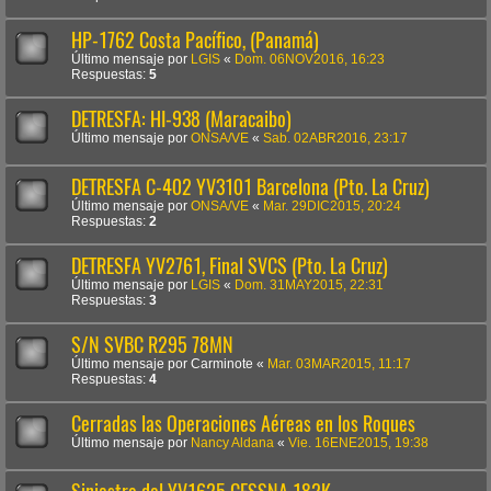
HP-1762 Costa Pacífico, (Panamá)
Último mensaje por
LGIS
«
Dom. 06NOV2016, 16:23
Respuestas:
5
DETRESFA: HI-938 (Maracaibo)
Último mensaje por
ONSA/VE
«
Sab. 02ABR2016, 23:17
DETRESFA C-402 YV3101 Barcelona (Pto. La Cruz)
Último mensaje por
ONSA/VE
«
Mar. 29DIC2015, 20:24
Respuestas:
2
DETRESFA YV2761, Final SVCS (Pto. La Cruz)
Último mensaje por
LGIS
«
Dom. 31MAY2015, 22:31
Respuestas:
3
S/N SVBC R295 78MN
Último mensaje por
Carminote
«
Mar. 03MAR2015, 11:17
Respuestas:
4
Cerradas las Operaciones Aéreas en los Roques
Último mensaje por
Nancy Aldana
«
Vie. 16ENE2015, 19:38