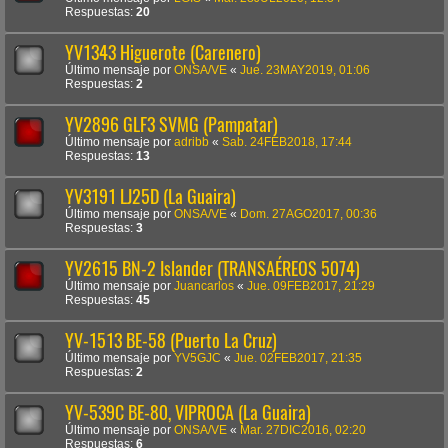
Respuestas:
20
YV1343 Higuerote (Carenero)
Último mensaje por
ONSA/VE
«
Jue. 23MAY2019, 01:06
Respuestas:
2
YV2896 GLF3 SVMG (Pampatar)
Último mensaje por
adribb
«
Sab. 24FEB2018, 17:44
Respuestas:
13
YV3191 LJ25D (La Guaira)
Último mensaje por
ONSA/VE
«
Dom. 27AGO2017, 00:36
Respuestas:
3
YV2615 BN-2 Islander (TRANSAÉREOS 5074)
Último mensaje por
Juancarlos
«
Jue. 09FEB2017, 21:29
Respuestas:
45
YV-1513 BE-58 (Puerto La Cruz)
Último mensaje por
YV5GJC
«
Jue. 02FEB2017, 21:35
Respuestas:
2
YV-539C BE-80, VIPROCA (La Guaira)
Último mensaje por
ONSA/VE
«
Mar. 27DIC2016, 02:20
Respuestas:
6