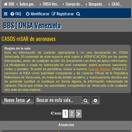
BBS
Índice general
ONSA Venezuela (acceso público)
Cuerpo de Apoyo & Salvamento Marítimo (órgano operacional)
Búsqueda & Salvamento
CASOS mSAR de aeronaves
B
FAQ
Identificarse
Registrarse
u
BBS | ONSA Venezuela
s
CASOS mSAR de aeronaves
c
a
Reglas de la sala
Esto es información de carácter operacional y no una declaración de ONSA
r
Venezuela. El contenido de este espacio está sujeto a VERIFICACIÓN por las partes
interesadas, antes de cualquier acción. Es únicamente con fines de apoyo informativo.
La divulgación o copia no autorizada de este contenido, podrá acarrear sanciones,
civiles y penales. Si usted es periodista, únase a nuestra
Sala de Medios
. ONSA A.C.
reconoce al INEA como autoridad competente y de carácter Oficial de la República
Bolivariana de Venezuela, en materia de ámbito acuático; y expresamente declara que
no pretende sustituir ni sustituye en forma alguna, la información relacionada de
carácter Oficial que emitan las autoridades competentes de Venezuela o de cualquier
otro ente en esta materia.
Buscar
Búsqueda avanzada
Nuevo Tema
1
2
Siguiente
42 temas
Anuncios