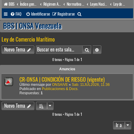
BBS
Índice general
Régimen Acuático venezolano
Normativa Acuática venezolana
Leyes Nacionales
Ley de Comercio Marítimo
B
FAQ
Identificarse
Registrarse
u
BBS | ONSA Venezuela
s
Ley de Comercio Marítimo
c
a
Buscar
Búsqueda avanzada
Nuevo Tema
r
0 temas • Página
1
de
1
Anuncios
CR-ONSA | CONDICIÓN DE RIESGO (vigente)
Último mensaje por
ONSA/VE
«
Sab. 11JUL2026, 11:36
Publicado en
Publicaciones & Docs.
Respuestas:
1
Nuevo Tema
0 temas • Página
1
de
1
Ir a