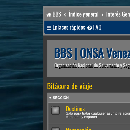
BBS
Índice general
Interés Gen
Enlaces rápidos
FAQ
BBS | ONSA Venez
Organización Nacional de Salvamento y Seg
Bitácora de viaje
▼ SECCIÓN
Destinos
Sala para tratar cualquier asunto relac
compartir y exponer.