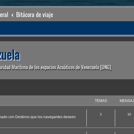
eral
Bitácora de viaje
uela
uridad Marítima de los espacios Acuáticos de Venezuela [ONG]
TEMAS
MENSA
2
10
ionado con Destinos que los navegantes deseen