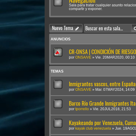
Navegación
Sala para tratar cualquier asunto rela
compartir y exponer.
Nuevo Tema
ANUNCIOS
CR-ONSA | CONDICIÓN DE RIESGO 
por
ONSA/VE
»
Vie. 20MAR2020, 00:10
TEMAS
Inmigrantes vascos, entre Españ
por
ONSA/VE
»
Mar. 07MAY2024, 14:09
Barco Río Grande Inmigrantes It
por
tporrello
»
Vie. 20JUL2018, 21:53
Kayakeando por Venezuela, Cuma
por
kayak club venezuela
»
Jue. 19AGO2