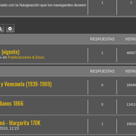
1
1
cionado con la Navgeación que los navegantes deseen
Buscar
Búsqueda avanzada
RESPUESTAS
VISTA
(vigente)
1
46557
» en
Publicaciones & Docs.
RESPUESTAS
VISTA
a y Venezuela (1939-1969)
0
18349
alianos 1866
0
11411
ná - Margarita 170K
1
15516
010, 12:23