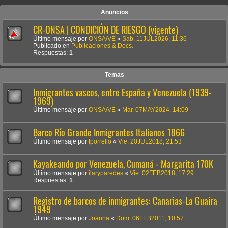
Anuncios
CR-ONSA | CONDICIÓN DE RIESGO (vigente)
Último mensaje por
ONSA/VE
«
Sab. 11JUL2026, 11:36
Publicado en
Publicaciones & Docs.
Respuestas:
1
Temas
Inmigrantes vascos, entre España y Venezuela (1939-
1969)
Último mensaje por
ONSA/VE
«
Mar. 07MAY2024, 14:09
Barco Río Grande Inmigrantes Italianos 1866
Último mensaje por
tporrello
«
Vie. 20JUL2018, 21:53
Kayakeando por Venezuela, Cumaná - Margarita 170K
Último mensaje por
ilaryparedes
«
Vie. 02FEB2018, 17:29
Respuestas:
1
Registro de barcos de inmigrantes: Canarias-La Guaira
1949
Último mensaje por
Joanna
«
Dom. 06FEB2011, 10:57