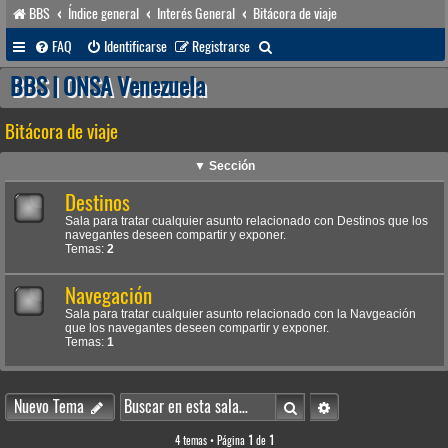
BBS
Índice general
Interés General
Bitácora de viaje
B
FAQ
Identificarse
Registrarse
u
BBS | ONSA Venezuela
s
Bitácora de viaje
c
a
▼ Sección
r
Destinos
Sala para tratar cualquier asunto relacionado con Destinos que los
navegantes deseen compartir y exponer.
Temas:
2
Navegación
Sala para tratar cualquier asunto relacionado con la Navgeación
que los navegantes deseen compartir y exponer.
Temas:
1
Buscar
Búsqueda avanzada
Nuevo Tema
4 temas • Página
1
de
1