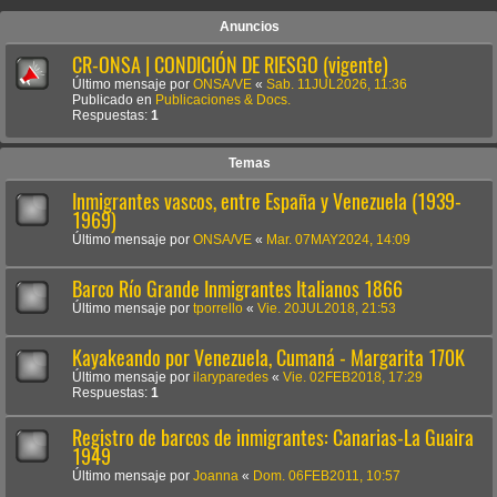
Anuncios
CR-ONSA | CONDICIÓN DE RIESGO (vigente)
Último mensaje por
ONSA/VE
«
Sab. 11JUL2026, 11:36
Publicado en
Publicaciones & Docs.
Respuestas:
1
Temas
Inmigrantes vascos, entre España y Venezuela (1939-
1969)
Último mensaje por
ONSA/VE
«
Mar. 07MAY2024, 14:09
Barco Río Grande Inmigrantes Italianos 1866
Último mensaje por
tporrello
«
Vie. 20JUL2018, 21:53
Kayakeando por Venezuela, Cumaná - Margarita 170K
Último mensaje por
ilaryparedes
«
Vie. 02FEB2018, 17:29
Respuestas:
1
Registro de barcos de inmigrantes: Canarias-La Guaira
1949
Último mensaje por
Joanna
«
Dom. 06FEB2011, 10:57