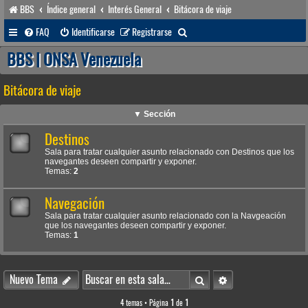
BBS
Índice general
Interés General
Bitácora de viaje
B
FAQ
Identificarse
Registrarse
u
BBS | ONSA Venezuela
s
Bitácora de viaje
c
a
▼ Sección
r
Destinos
Sala para tratar cualquier asunto relacionado con Destinos que los
navegantes deseen compartir y exponer.
Temas:
2
Navegación
Sala para tratar cualquier asunto relacionado con la Navgeación
que los navegantes deseen compartir y exponer.
Temas:
1
Buscar
Búsqueda avanzada
Nuevo Tema
4 temas • Página
1
de
1