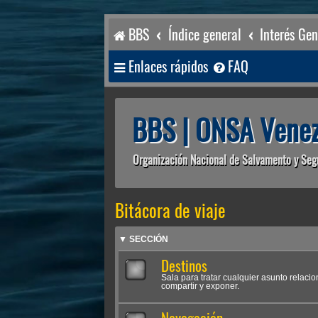
BBS
Índice general
Interés Gen
Enlaces rápidos
FAQ
BBS | ONSA Venez
Organización Nacional de Salvamento y Seg
Bitácora de viaje
▼ SECCIÓN
Destinos
Sala para tratar cualquier asunto relac
compartir y exponer.