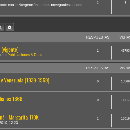
1
1
cionado con la Navgeación que los navegantes deseen
Buscar
Búsqueda avanzada
RESPUESTAS
VISTA
(vigente)
1
46793
» en
Publicaciones & Docs.
RESPUESTAS
VISTA
a y Venezuela (1939-1969)
0
18366
alianos 1866
0
11417
ná - Margarita 170K
1
15519
010, 12:23