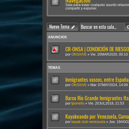
Navegación
Sala para tratar cualquier asunto rela
compartir y exponer.
Nuevo Tema
ANUNCIOS
CR-ONSA | CONDICIÓN DE RIESGO 
por
ONSA/VE
»
Vie. 20MAR2020, 00:10
TEMAS
Inmigrantes vascos, entre Españ
por
ONSA/VE
»
Mar. 07MAY2024, 14:09
Barco Río Grande Inmigrantes It
por
tporrello
»
Vie. 20JUL2018, 21:53
Kayakeando por Venezuela, Cuma
por
kayak club venezuela
»
Jue. 19AGO2