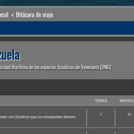
eral
Bitácora de viaje
uela
uridad Marítima de los espacios Acuáticos de Venezuela [ONG]
TEMAS
MENSA
2
10
ionado con Destinos que los navegantes deseen