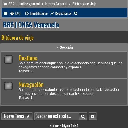
BBS
Índice general
Interés General
Bitácora de viaje
B
FAQ
Identificarse
Registrarse
u
BBS | ONSA Venezuela
s
Bitácora de viaje
c
a
▼ Sección
r
Destinos
Sala para tratar cualquier asunto relacionado con Destinos que los
navegantes deseen compartir y exponer.
Temas:
2
Navegación
Sala para tratar cualquier asunto relacionado con la Navgeación
que los navegantes deseen compartir y exponer.
Temas:
1
Buscar
Búsqueda avanzada
Nuevo Tema
4 temas • Página
1
de
1