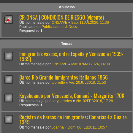
Anuncios
CR-ONSA | CONDICIÓN DE RIESGO (vigente)
Último mensaje por
ONSA/VE
«
Sab. 11JUL2026, 11:36
Publicado en
Publicaciones & Docs.
Respuestas:
1
Temas
Inmigrantes vascos, entre España y Venezuela (1939-
1969)
Último mensaje por
ONSA/VE
«
Mar. 07MAY2024, 14:09
Barco Río Grande Inmigrantes Italianos 1866
Último mensaje por
tporrello
«
Vie. 20JUL2018, 21:53
Kayakeando por Venezuela, Cumaná - Margarita 170K
Último mensaje por
ilaryparedes
«
Vie. 02FEB2018, 17:29
Respuestas:
1
Registro de barcos de inmigrantes: Canarias-La Guaira
1949
Último mensaje por
Joanna
«
Dom. 06FEB2011, 10:57