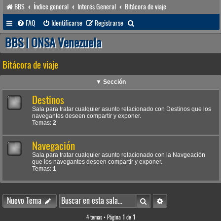
BBS
Índice general
Interés General
Bitácora de viaje
B
FAQ
Identificarse
Registrarse
u
BBS | ONSA Venezuela
s
Bitácora de viaje
c
a
▼ Sección
r
Destinos
Sala para tratar cualquier asunto relacionado con Destinos que los
navegantes deseen compartir y exponer.
Temas:
2
Navegación
Sala para tratar cualquier asunto relacionado con la Navgeación
que los navegantes deseen compartir y exponer.
Temas:
1
Buscar
Búsqueda avanzada
Nuevo Tema
4 temas • Página
1
de
1