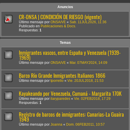
Anuncios
CR-ONSA | CONDICIÓN DE RIESGO (vigente)
Último mensaje por
ONSA/VE
«
Sab. 11JUL2026, 11:36
Publicado en
Publicaciones & Docs.
Respuestas:
1
Temas
Inmigrantes vascos, entre España y Venezuela (1939-
1969)
Último mensaje por
ONSA/VE
«
Mar. 07MAY2024, 14:09
Barco Río Grande Inmigrantes Italianos 1866
Último mensaje por
tporrello
«
Vie. 20JUL2018, 21:53
Kayakeando por Venezuela, Cumaná - Margarita 170K
Último mensaje por
ilaryparedes
«
Vie. 02FEB2018, 17:29
Respuestas:
1
Registro de barcos de inmigrantes: Canarias-La Guaira
1949
Último mensaje por
Joanna
«
Dom. 06FEB2011, 10:57