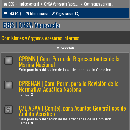
BBS
Índice general
ONSA Venezuela (acceso público)
Comisiones y órganos Asesores internos
B
FAQ
Identificarse
Registrarse
u
BBS | ONSA Venezuela
s
Comisiones y órganos Asesores internos
c
a
▼ Sección
r
CPRMN | Com. Perm. de Representantes de la
Marina Nacional
Sala para la publicación de las actividades de la Comisión.
CPRENAN | Com. Perm. para la Revisión de la
Normativa Acuática Nacional
Temas:
2
C/E AGAA | Com(e). para Asuntos Geográficos de
Ámbito Acuático
Sala para la publicación de las actividades de la Comisión.
Temas:
9