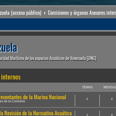
uela (acceso público)
Comisiones y órganos Asesores inter
uela
uridad Marítima de los espacios Acuáticos de Venezuela [ONG]
 internos
TEMAS
MENSA
esentantes de la Marina Nacional
0
0
des de la Comisión.
a Revisión de la Normativa Acuática
2
0