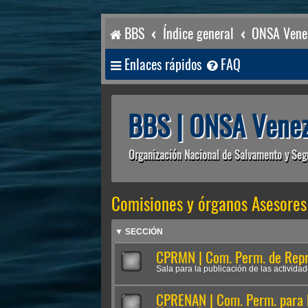
BBS
Índice general
ONSA Venez
Enlaces rápidos
FAQ
BBS | ONSA Venez
Organización Nacional de Salvamento y Seg
Comisiones y órganos Asesores
▼ SECCIÓN
CPRMN | Com. Perm. de Repr
Sala para la publicación de las activida
CPRENAN | Com. Perm. para l