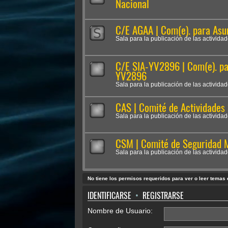
Nacional
C/E AGAA | Com(e). para Asu
Sala para la publicación de las activida
C/E SIA-YV2896 | Com(e). para
YV2896
Sala para la publicación de las activida
CAS | Comité de Actividades
Sala para la publicación de las activida
CSM | Comité de Seguridad 
Sala para la publicación de las activida
No tiene los permisos requeridos para ver o leer temas e
IDENTIFICARSE
•
REGISTRARSE
Nombre de Usuario: