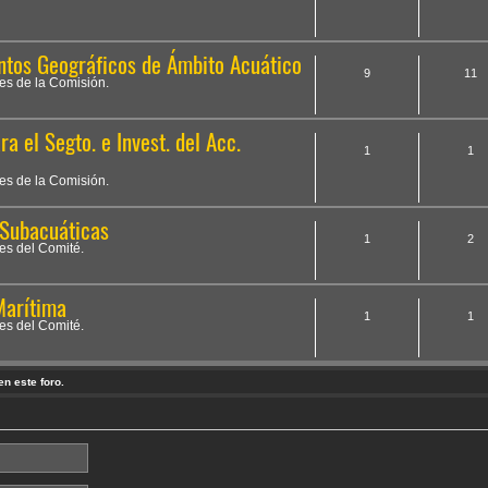
ntos Geográficos de Ámbito Acuático
9
11
des de la Comisión.
 el Segto. e Invest. del Acc.
1
1
des de la Comisión.
 Subacuáticas
1
2
des del Comité.
Marítima
1
1
des del Comité.
n este foro.