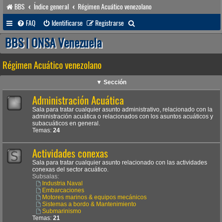
BBS
Índice general
Régimen Acuático venezolano
B
FAQ
Identificarse
Registrarse
u
BBS | ONSA Venezuela
s
Régimen Acuático venezolano
c
a
▼ Sección
r
Administración Acuática
Sala para tratar cualquier asunto administrativo, relacionado con la
administración acuática o relacionados con los asuntos acuáticos y
subacuáticos en general.
Temas:
24
Actividades conexas
Sala para tratar cualquier asunto relacionado con las actividades
conexas del sector acuático.
Subsalas:
Industria Naval
Embarcaciones
Motores marinos & equipos mecánicos
Sistemas a bordo & Mantenimiento
Submarinismo
Temas:
21