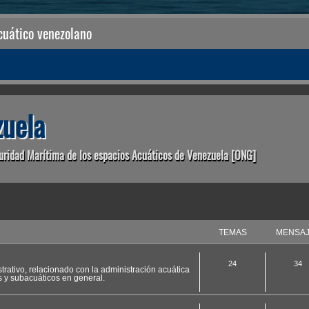
uático venezolano
uela
uridad Marítima de los espacios Acuáticos de Venezuela [ONG]
TEMAS
MENSA
24
34
strativo, relacionado con la administración acuática
s y subacuáticos en general.