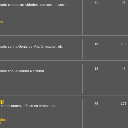
21
32
onado con las actividades conexas del sector
os
19
101
onado con la Gente de Mar, formación, etc.
14
44
onado con la Marina Nacional.
na
78
103
 con el marco jurídico en Venezuela.
ales
s