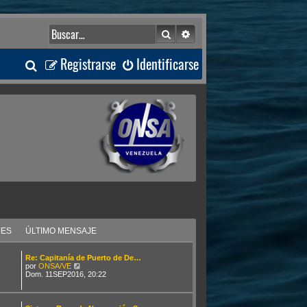
Buscar
Búsqueda avanzada
B
Registrarse
Identificarse
u
s
c
a
r
JES
ÚLTIMO MENSAJE
Re: Capitanía de Puerto de De…
V
por
ONSA/VE
e
Dom. 11SEP2016, 20:22
r
ú
l
t