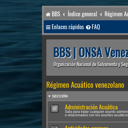
BBS
Índice general
Régimen Ac
Enlaces rápidos
FAQ
BBS | ONSA Venez
Organización Nacional de Salvamento y Seg
Régimen Acuático venezolano
▼ SECCIÓN
Administración Acuática
Sala para tratar cualquier asunto admini
o relacionados con los asuntos acuático