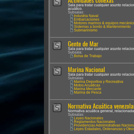
Actividades conexas
Sala para tratar cualquier asunto relaci
acuático.
Subsalas:
Industria Naval
Embarcaciones
Motores marinos & equipos mecánic
Sistemas a bordo & Mantenimiento
Submarinismo
Gente de Mar
Sala para tratar cualquier asunto relaci
Subsala:
Bolsa de Trabajo
Marina Nacional
Sala para tratar cualquier asunto relaci
Subsalas:
Marina Deportiva y Recreativa
Motos Acuáticas
Marina Mercante
Marina de Pesca
Normativa Acuática venezola
Normativa acuática general, relacionada
Subsalas:
Leyes Nacionales
Reglamentos Nacionales
Providencias Administrativas Nacion
Leyes Estadales, Ordenanzas y Otro