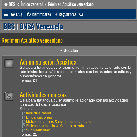
BBS
Índice general
Régimen Acuático venezolano
B
FAQ
Identificarse
Registrarse
u
BBS | ONSA Venezuela
s
Régimen Acuático venezolano
c
a
▼ Sección
r
Administración Acuática
Sala para tratar cualquier asunto administrativo, relacionado con la
administración acuática o relacionados con los asuntos acuáticos y
subacuáticos en general.
Temas:
24
Actividades conexas
Sala para tratar cualquier asunto relacionado con las actividades
conexas del sector acuático.
Subsalas:
Industria Naval
Embarcaciones
Motores marinos & equipos mecánicos
Sistemas a bordo & Mantenimiento
Submarinismo
Temas:
21