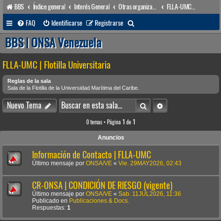
BBS
Índice general
Interés General
Otras organizaciones
FLLA-UMC | Flotilla Universitaria
B
FAQ
Identificarse
Registrarse
u
BBS | ONSA Venezuela
s
FLLA-UMC | Flotilla Universitaria
c
a
Reglas de la sala
Sala de la Flotilla de la Universidad Marítima del Caribe.
r
Buscar
Búsqueda avanzada
Nuevo Tema
0 temas • Página
1
de
1
Anuncios
Información de Contacto | FLLA-UMC
Último mensaje por
ONSA/VE
«
Vie. 29MAY2026, 02:43
CR-ONSA | CONDICIÓN DE RIESGO (vigente)
Último mensaje por
ONSA/VE
«
Sab. 11JUL2026, 11:36
Publicado en
Publicaciones & Docs.
Respuestas:
1