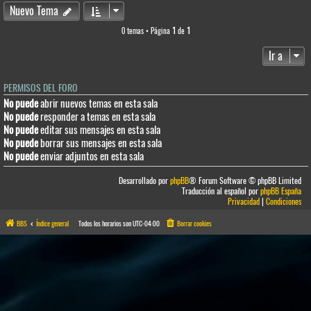
Nuevo Tema
0 temas • Página
1
de
1
Ir a
PERMISOS DEL FORO
No puede
abrir nuevos temas en esta sala
No puede
responder a temas en esta sala
No puede
editar sus mensajes en esta sala
No puede
borrar sus mensajes en esta sala
No puede
enviar adjuntos en esta sala
Desarrollado por
phpBB
® Forum Software © phpBB Limited
Traducción al español por
phpBB España
Privacidad
|
Condiciones
BBS
Índice general
Todos los horarios son
UTC-04:00
Borrar cookies