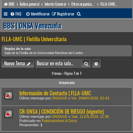
BBS
Índice general
Interés General
Otras organizaciones
FLLA-UMC | Flotilla Universitaria
B
FAQ
Identificarse
Registrarse
u
BBS | ONSA Venezuela
s
FLLA-UMC | Flotilla Universitaria
c
a
Reglas de la sala
Sala de la Flotilla de la Universidad Marítima del Caribe.
r
Buscar
Búsqueda avanzada
Nuevo Tema
0 temas • Página
1
de
1
Anuncios
Información de Contacto | FLLA-UMC
Último mensaje por
ONSA/VE
«
Vie. 29MAY2026, 02:43
CR-ONSA | CONDICIÓN DE RIESGO (vigente)
Último mensaje por
ONSA/VE
«
Sab. 11JUL2026, 11:36
Publicado en
Publicaciones & Docs.
Respuestas:
1