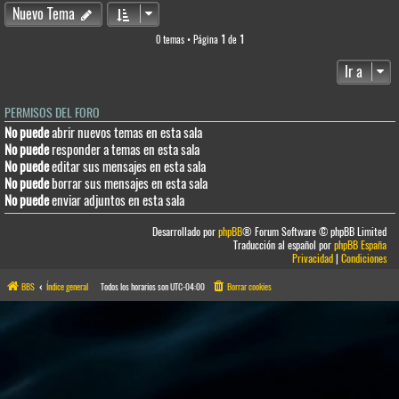
Nuevo Tema
0 temas • Página
1
de
1
Ir a
PERMISOS DEL FORO
No puede
abrir nuevos temas en esta sala
No puede
responder a temas en esta sala
No puede
editar sus mensajes en esta sala
No puede
borrar sus mensajes en esta sala
No puede
enviar adjuntos en esta sala
Desarrollado por
phpBB
® Forum Software © phpBB Limited
Traducción al español por
phpBB España
Privacidad
|
Condiciones
BBS
Índice general
Todos los horarios son
UTC-04:00
Borrar cookies