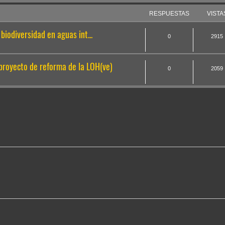
RESPUESTAS
VISTA
biodiversidad en aguas int...
0
2915
 proyecto de reforma de la LOH(ve)
0
2059