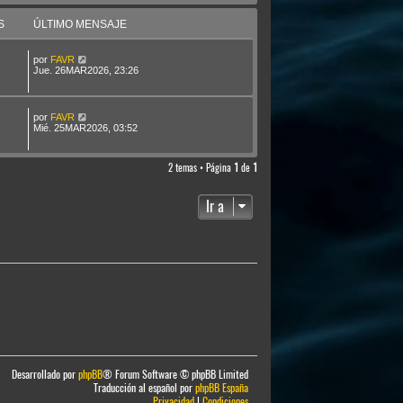
S
ÚLTIMO MENSAJE
por
FAVR
Jue. 26MAR2026, 23:26
por
FAVR
Mié. 25MAR2026, 03:52
2 temas • Página
1
de
1
Ir a
Desarrollado por
phpBB
® Forum Software © phpBB Limited
Traducción al español por
phpBB España
Privacidad
|
Condiciones