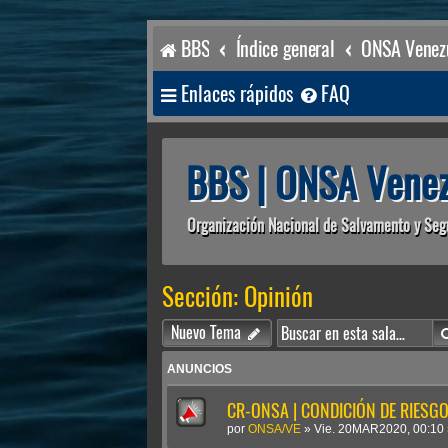
BBS
Índice general
ONSA Venezu
Enlaces rápidos
FAQ
BBS | ONSA Venez
Organización Nacional de Salvamento y Seg
Sección: Opinión
Nuevo Tema
ANUNCIOS
CR-ONSA | CONDICIÓN DE RIESGO 
por
ONSA/VE
»
Vie. 20MAR2020, 00:10