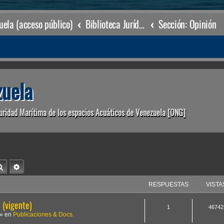
ela (acceso público)
Biblioteca Jurídica • Dr. Francisco Villarroel •
Sección: Opinión
uela
uridad Marítima de los espacios Acuáticos de Venezuela [ONG]
Buscar
Búsqueda avanzada
RESPUESTAS
VISTA
(vigente)
1
46742
» en
Publicaciones & Docs.