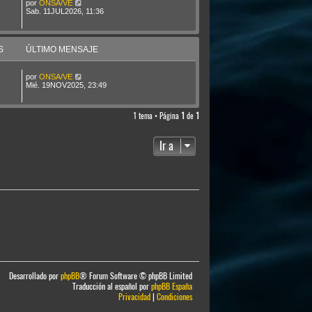
por
ONSA/VE
Sab. 11JUL2026, 11:36
S
ÚLTIMO MENSAJE
por
ONSA/VE
Mié. 19NOV2025, 23:49
1 tema • Página
1
de
1
Ir a
Desarrollado por
phpBB
® Forum Software © phpBB Limited
Traducción al español por
phpBB España
Privacidad
|
Condiciones