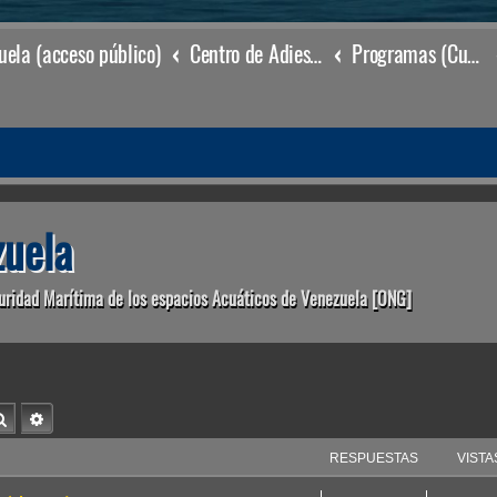
ela (acceso público)
Centro de Adiestramiento & Capacitación (órgano académico)
Programas (Cursos de Adiestramiento & Capacitación)
uela
uridad Marítima de los espacios Acuáticos de Venezuela [ONG]
Buscar
Búsqueda avanzada
RESPUESTAS
VISTA