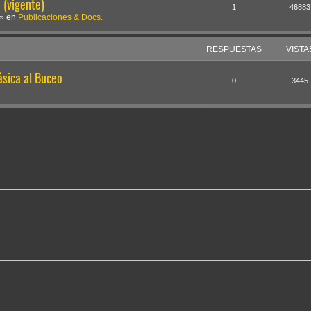
(vigente)
1
46883
» en
Publicaciones & Docs.
RESPUESTAS
VISTA
sica al Buceo
0
3445