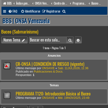
BBS
Índice general
ONSA Venezuela (acceso público)
Centro de Adiestramiento & Capacitación (órgano académico)
Programas (Cursos de Adiestramiento & Capacitación)
Buceo (Submarinismo)
B
FAQ
Identificarse
Registrarse
u
BBS | ONSA Venezuela
s
Buceo (Submarinismo)
c
a
Buscar
Búsqueda avanzada
Nuevo Tema
r
1 tema • Página
1
de
1
Anuncios
CR-ONSA | CONDICIÓN DE RIESGO (vigente)
Último mensaje por
ONSA/VE
«
Sab. 11JUL2026, 11:36
Publicado en
Publicaciones & Docs.
Respuestas:
1
Temas
PROGRAMA T120: Introducción Básica al Buceo
Último mensaje por
ONSA/VE
«
Mié. 19NOV2025, 23:49