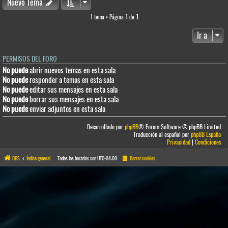
Nuevo Tema
1 tema • Página
1
de
1
Ir a
PERMISOS DEL FORO
No puede
abrir nuevos temas en esta sala
No puede
responder a temas en esta sala
No puede
editar sus mensajes en esta sala
No puede
borrar sus mensajes en esta sala
No puede
enviar adjuntos en esta sala
Desarrollado por
phpBB
® Forum Software © phpBB Limited
Traducción al español por
phpBB España
Privacidad
|
Condiciones
BBS
Índice general
Todos los horarios son
UTC-04:00
Borrar cookies