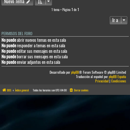
Nuevo Tema
1 tema • Página
1
de
1
Ir a
PERMISOS DEL FORO
No puede
abrir nuevos temas en esta sala
No puede
responder a temas en esta sala
No puede
editar sus mensajes en esta sala
No puede
borrar sus mensajes en esta sala
No puede
enviar adjuntos en esta sala
Desarrollado por
phpBB
® Forum Software © phpBB Limited
Traducción al español por
phpBB España
Privacidad
|
Condiciones
BBS
Índice general
Todos los horarios son
UTC-04:00
Borrar cookies