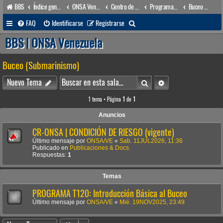
BBS
Índice general
ONSA Venezuela (acceso público)
Centro de Adiestramiento & Capacitación (órgano académico)
Programas (Cursos de Adiestramiento & Capacitación)
Buceo (Submarinismo)
B
FAQ
Identificarse
Registrarse
u
BBS | ONSA Venezuela
s
Buceo (Submarinismo)
c
a
Buscar
Búsqueda avanzada
Nuevo Tema
r
1 tema • Página
1
de
1
Anuncios
CR-ONSA | CONDICIÓN DE RIESGO (vigente)
Último mensaje por
ONSA/VE
«
Sab. 11JUL2026, 11:36
Publicado en
Publicaciones & Docs.
Respuestas:
1
Temas
PROGRAMA T120: Introducción Básica al Buceo
Último mensaje por
ONSA/VE
«
Mié. 19NOV2025, 23:49