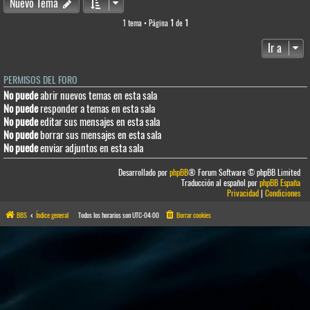
Nuevo Tema
1 tema • Página
1
de
1
Ir a
PERMISOS DEL FORO
No puede
abrir nuevos temas en esta sala
No puede
responder a temas en esta sala
No puede
editar sus mensajes en esta sala
No puede
borrar sus mensajes en esta sala
No puede
enviar adjuntos en esta sala
Desarrollado por
phpBB
® Forum Software © phpBB Limited
Traducción al español por
phpBB España
Privacidad
|
Condiciones
BBS
Índice general
Todos los horarios son
UTC-04:00
Borrar cookies