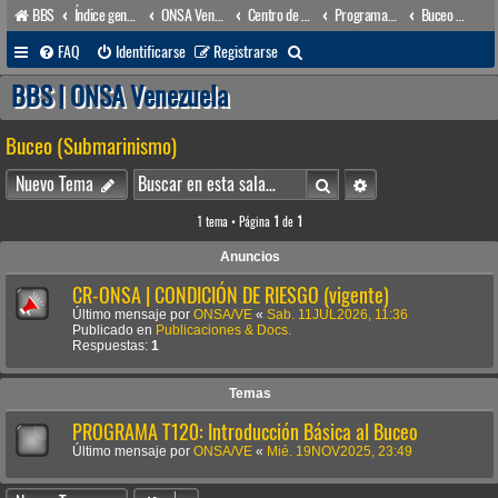
BBS
Índice general
ONSA Venezuela (acceso público)
Centro de Adiestramiento & Capacitación (órgano académico)
Programas (Cursos de Adiestramiento & Capacitación)
Buceo (Submarinismo)
B
FAQ
Identificarse
Registrarse
u
BBS | ONSA Venezuela
s
Buceo (Submarinismo)
c
a
Buscar
Búsqueda avanzada
Nuevo Tema
r
1 tema • Página
1
de
1
Anuncios
CR-ONSA | CONDICIÓN DE RIESGO (vigente)
Último mensaje por
ONSA/VE
«
Sab. 11JUL2026, 11:36
Publicado en
Publicaciones & Docs.
Respuestas:
1
Temas
PROGRAMA T120: Introducción Básica al Buceo
Último mensaje por
ONSA/VE
«
Mié. 19NOV2025, 23:49