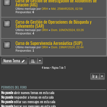
Curso de Gestión de Investigación de Accidentes de
Aviación (AIG)
Último mensaje por
ORH
«
Mié. 25MAR2026, 02:58
Respuestas:
6
Curso de Gestión de Operaciones de Búsqueda y
Salvamento (SAR)
Último mensaje por
ORH
«
Dom. 10NOV2024, 03:26
Respuestas:
4
Curso de Supervivencia Aeronáutica (SUP)
Último mensaje por
ORH
«
Dom. 19MAY2024, 22:44
Respuestas:
1
Nuevo Tema
4 temas • Página
1
de
1
Ir a
PERMISOS DEL FORO
No puede
abrir nuevos temas en esta sala
No puede
responder a temas en esta sala
No puede
editar sus mensajes en esta sala
No puede
borrar sus mensajes en esta sala