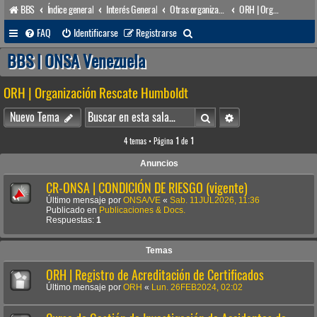
BBS
Índice general
Interés General
Otras organizaciones
ORH | Organización Rescate Humboldt
B
FAQ
Identificarse
Registrarse
u
BBS | ONSA Venezuela
s
ORH | Organización Rescate Humboldt
c
a
Buscar
Búsqueda avanzada
Nuevo Tema
r
4 temas • Página
1
de
1
Anuncios
CR-ONSA | CONDICIÓN DE RIESGO (vigente)
Último mensaje por
ONSA/VE
«
Sab. 11JUL2026, 11:36
Publicado en
Publicaciones & Docs.
Respuestas:
1
Temas
ORH | Registro de Acreditación de Certificados
Último mensaje por
ORH
«
Lun. 26FEB2024, 02:02