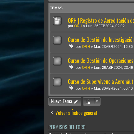
TEMAS
ORH | Registro de Acreditación de
por
ORH
»
Lun. 26FEB2024, 02:02
Curso de Gestión de Investigació
por
ORH
»
Mar. 23ABR2024, 16:36
Curso de Gestión de Operaciones
por
ORH
»
Lun. 29ABR2024, 23:49
Curso de Supervivencia Aeronáut
por
ORH
»
Mar. 30ABR2024, 00:40
Nuevo Tema
Volver a Índice general
PERMISOS DEL FORO