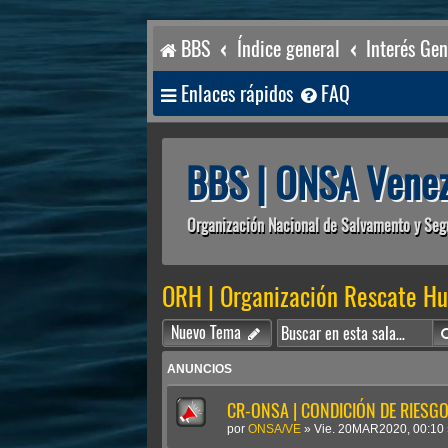
BBS
Índice general
Interés Gen
Enlaces rápidos
FAQ
BBS | ONSA Venez
Organización Nacional de Salvamento y Seg
ORH | Organización Rescate H
Nuevo Tema
ANUNCIOS
CR-ONSA | CONDICIÓN DE RIESGO 
por
ONSA/VE
»
Vie. 20MAR2020, 00:10