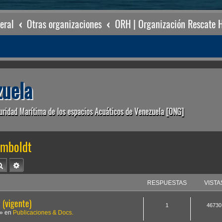
eral
Otras organizaciones
ORH | Organización Rescate 
uela
uridad Marítima de los espacios Acuáticos de Venezuela [ONG]
umboldt
Buscar
Búsqueda avanzada
RESPUESTAS
VISTA
(vigente)
1
46730
» en
Publicaciones & Docs.