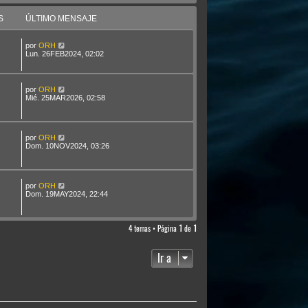
S
ÚLTIMO MENSAJE
por
ORH
Lun. 26FEB2024, 02:02
por
ORH
Mié. 25MAR2026, 02:58
por
ORH
Dom. 10NOV2024, 03:26
por
ORH
Dom. 19MAY2024, 22:44
4 temas • Página
1
de
1
Ir a