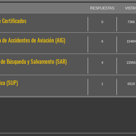
RESPUESTAS
VISTA
 Certificados
0
7366
n de Accidentes de Aviación (AIG)
6
15484
 de Búsqueda y Salvamento (SAR)
4
22955
ica (SUP)
1
6519