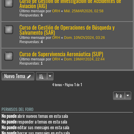
Curso de Gestión de Investigación de Accidentes de
Aviación (AIG)
Último mensaje por
ORH
«
Mié. 25MAR2026, 02:58
Respuestas:
6
Curso de Gestión de Operaciones de Búsqueda y
Salvamento (SAR)
Último mensaje por
ORH
«
Dom. 10NOV2024, 03:26
Respuestas:
4
Curso de Supervivencia Aeronáutica (SUP)
Último mensaje por
ORH
«
Dom. 19MAY2024, 22:44
Respuestas:
1
Nuevo Tema
4 temas • Página
1
de
1
Ir a
PERMISOS DEL FORO
No puede
abrir nuevos temas en esta sala
No puede
responder a temas en esta sala
No puede
editar sus mensajes en esta sala
No puede
borrar sus mensajes en esta sala