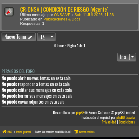
CR-ONSA | CONDICIÓN DE RIESGO (vigente)
Último mensaje por
ONSA/VE
«
Sab. 11JUL2026, 11:36
Publicado en
Publicaciones & Docs.
Respuestas:
1
Nuevo Tema
0 temas • Página
1
de
1
Ir a
PERMISOS DEL FORO
No puede
abrir nuevos temas en esta sala
No puede
responder a temas en esta sala
No puede
editar sus mensajes en esta sala
No puede
borrar sus mensajes en esta sala
No puede
enviar adjuntos en esta sala
Desarrollado por
phpBB
® Forum Software © phpBB Limited
Traducción al español por
phpBB España
Privacidad
|
Condiciones
BBS
Índice general
Todos los horarios son
UTC-04:00
Borrar cookies