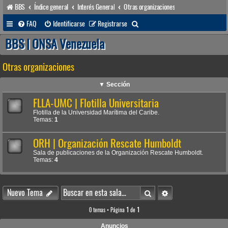
BBS
Índice general
Interés General
Otras organizaciones
B
FAQ
Identificarse
Registrarse
u
BBS | ONSA Venezuela
s
Otras organizaciones
c
a
▼ Sección
r
FLLA-UMC | Flotilla Universitaria
Flotilla de la Universidad Marítima del Caribe.
Temas:
1
ORH | Organización Rescate Humboldt
Sala de publicaciones de la Organización Rescate Humboldt.
Temas:
4
Buscar
Búsqueda avanzada
Nuevo Tema
0 temas • Página
1
de
1
Anuncios