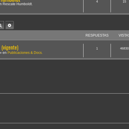
4
15
ón Rescate Humboldt.
Buscar
Búsqueda avanzada
RESPUESTAS
VISTA
(vigente)
1
46830
» en
Publicaciones & Docs.