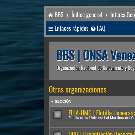
BBS
Índice general
Interés Gen
Enlaces rápidos
FAQ
BBS | ONSA Venez
Organización Nacional de Salvamento y Seg
Otras organizaciones
▼ SECCIÓN
FLLA-UMC | Flotilla Universit
Flotilla de la Universidad Marítima del C
ORH | Organización Rescate