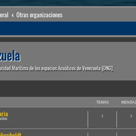
eral
Otras organizaciones
uela
uridad Marítima de los espacios Acuáticos de Venezuela [ONG]
TEMAS
MENSA
aria
1
1
aribe.
 Humboldt