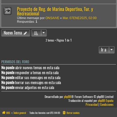
Proyecto de Reg. de Marina Deportiva, Tur. y
Recreacional
Último mensaje por
ONSA/VE
«
Mar. 07ENE2025, 02:00
Respuestas:
1
Nuevo Tema
2 temas • Página
1
de
1
Ir a
PERMISOS DEL FORO
No puede
abrir nuevos temas en esta sala
No puede
responder a temas en esta sala
No puede
editar sus mensajes en esta sala
No puede
borrar sus mensajes en esta sala
No puede
enviar adjuntos en esta sala
Desarrollado por
phpBB
® Forum Software © phpBB Limited
Traducción al español por
phpBB España
Privacidad
|
Condiciones
BBS
Índice general
Todos los horarios son
UTC-04:00
Borrar cookies