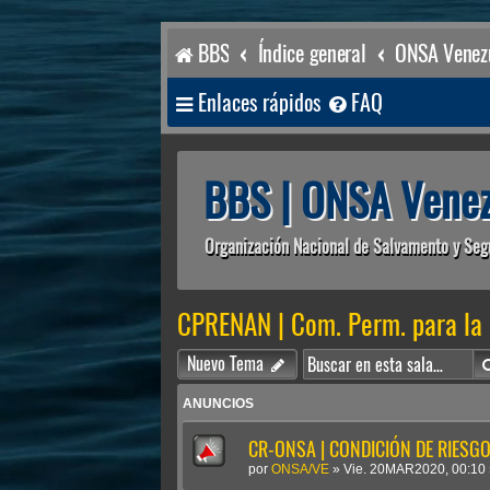
BBS
Índice general
ONSA Venezu
Enlaces rápidos
FAQ
BBS | ONSA Venez
Organización Nacional de Salvamento y Seg
CPRENAN | Com. Perm. para la 
Nuevo Tema
ANUNCIOS
CR-ONSA | CONDICIÓN DE RIESGO 
por
ONSA/VE
»
Vie. 20MAR2020, 00:10