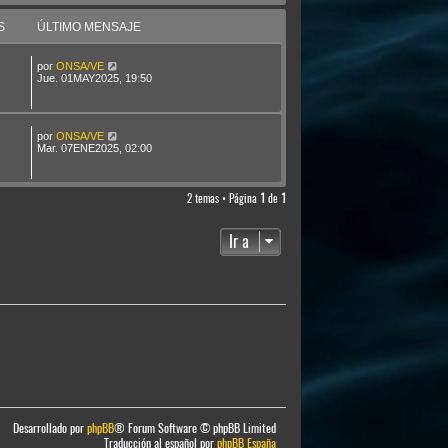
S
ÚLTIMO MENSAJE
por
ONSA/VE
Jue. 01MAY2025, 19:50
por
ONSA/VE
Mar. 07ENE2025, 02:00
2 temas • Página
1
de
1
Ir a
Desarrollado por
phpBB
® Forum Software © phpBB Limited
Traducción al español por
phpBB España