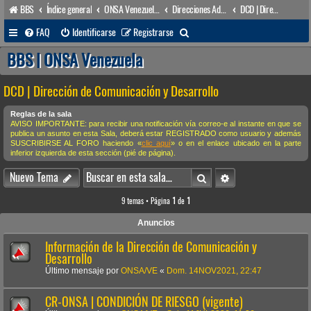
BBS
Índice general
ONSA Venezuela (acceso público)
Direcciones Administrativas
DCD | Dirección de Comunicación y Desarrollo
B
FAQ
Identificarse
Registrarse
u
BBS | ONSA Venezuela
s
DCD | Dirección de Comunicación y Desarrollo
c
a
Reglas de la sala
AVISO IMPORTANTE: para recibir una notificación vía correo-e al instante en que se
r
publica un asunto en esta Sala, deberá estar REGISTRADO como usuario y además
SUSCRIBIRSE AL FORO haciendo «
clic aquí
» o en el enlace ubicado en la parte
inferior izquierda de esta sección (pié de página).
Buscar
Búsqueda avanzada
Nuevo Tema
9 temas • Página
1
de
1
Anuncios
Información de la Dirección de Comunicación y
Desarrollo
Último mensaje por
ONSA/VE
«
Dom. 14NOV2021, 22:47
CR-ONSA | CONDICIÓN DE RIESGO (vigente)