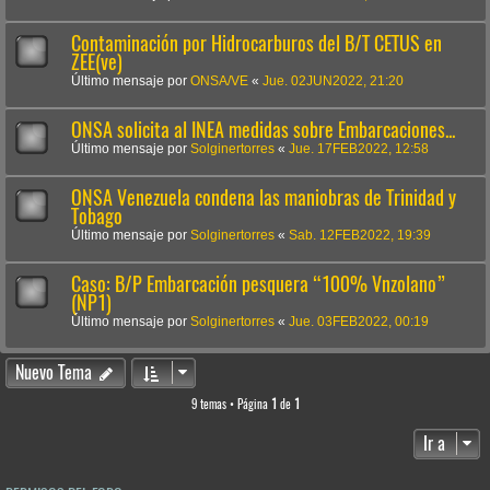
Contaminación por Hidrocarburos del B/T CETUS en
ZEE(ve)
Último mensaje por
ONSA/VE
«
Jue. 02JUN2022, 21:20
ONSA solicita al INEA medidas sobre Embarcaciones...
Último mensaje por
Solginertorres
«
Jue. 17FEB2022, 12:58
ONSA Venezuela condena las maniobras de Trinidad y
Tobago
Último mensaje por
Solginertorres
«
Sab. 12FEB2022, 19:39
Caso: B/P Embarcación pesquera “100% Vnzolano”
(NP1)
Último mensaje por
Solginertorres
«
Jue. 03FEB2022, 00:19
Nuevo Tema
9 temas • Página
1
de
1
Ir a