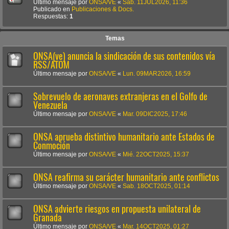
Último mensaje por
ONSA/VE
«
Sab. 11JUL2026, 11:36
Publicado en
Publicaciones & Docs.
Respuestas:
1
Temas
ONSA(ve) anuncia la sindicación de sus contenidos vía
RSS/ATOM
Último mensaje por
ONSA/VE
«
Lun. 09MAR2026, 16:59
Sobrevuelo de aeronaves extranjeras en el Golfo de
Venezuela
Último mensaje por
ONSA/VE
«
Mar. 09DIC2025, 17:46
ONSA aprueba distintivo humanitario ante Estados de
Conmoción
Último mensaje por
ONSA/VE
«
Mié. 22OCT2025, 15:37
ONSA reafirma su carácter humanitario ante conflictos
Último mensaje por
ONSA/VE
«
Sab. 18OCT2025, 01:14
ONSA advierte riesgos en propuesta unilateral de
Granada
Último mensaje por
ONSA/VE
«
Mar. 14OCT2025, 01:27